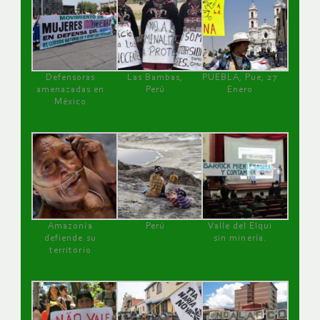
Defensoras
Las Bambas,
PUEBLA, Pue, 27
amenazadas en
Perú
Enero
México
Amazonía
Perú
Valle del Elqui
defiende su
sin minería.
territorio