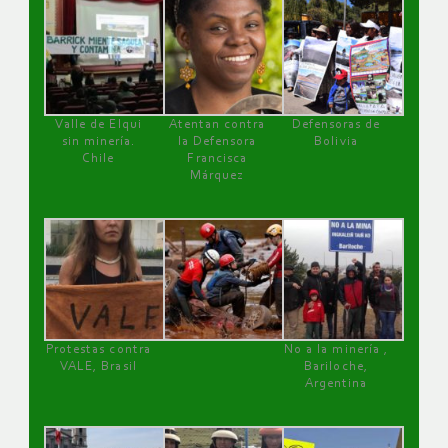
Valle de Elqui
Atentan contra
Defensoras de
sin minería.
la Defensora
Bolivia
Chile
Francisca
Márquez
Protestas contra
No a la minería ,
VALE, Brasil
Bariloche,
Argentina