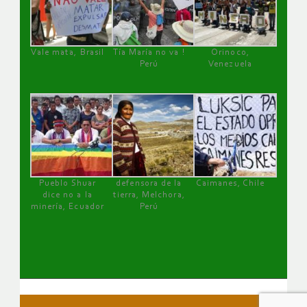
Vale mata, Brasil
Tía María no va !
Orinoco,
Perú
Venezuela
Pueblo Shuar
defensora de la
Caimanes, Chile
dice no a la
tierra, Melchora,
minería, Ecuador
Perú