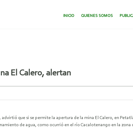
SALTAR AL CONTENIDO.
INICIO
QUIENES SOMOS
PUBLI
na El Calero, alertan
, advirtió que si se permite la apertura de la mina El Calero, en Pe
namiento de agua, como ocurrió en el río Cacalotenango en la zona