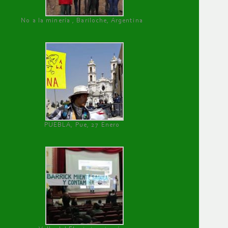
No a la minería , Bariloche, Argentina
PUEBLA, Pue, 27 Enero