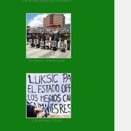
Valle del Elqui sin minería.
Orinoco, Venezuela
Caimanes, Chile