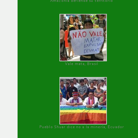
Amazonía defiende su territorio
Vale mata, Brasil
Pueblo Shuar dice no a la minería, Ecuador