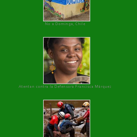
No a Dominga, Chile
Atentan contra la Defensora Francisca Márquez