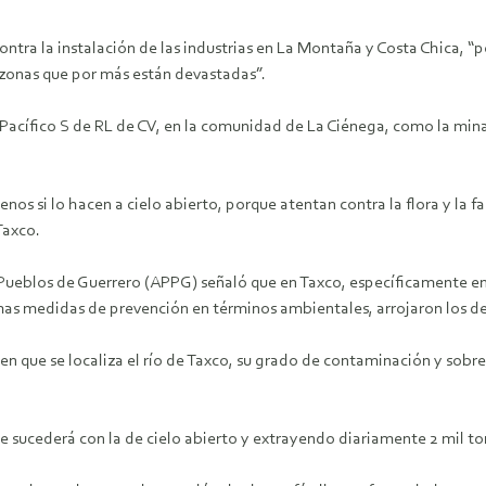
tra la instalación de las industrias en La Montaña y Costa Chica, “
 zonas que por más están devastadas”.
 Pacífico S de RL de CV, en la comunidad de La Ciénega, como la mina
menos si lo hacen a cielo abierto, porque atentan contra la flora y l
Taxco.
 Pueblos de Guerrero (APPG) señaló que en Taxco, específicamente en 
mas medidas de prevención en términos ambientales, arrojaron los de
en que se localiza el río de Taxco, su grado de contaminación y sobr
e sucederá con la de cielo abierto y extrayendo diariamente 2 mil ton