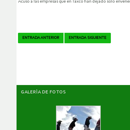
Acusó a las empresas que en Taxco han dejado sólo envenen
Navegador
ENTRADA ANTERIOR
ENTRADA SIGUIENTE
de
artículos
GALERÌA DE FOTOS