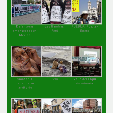
Defensoras
Las Bambas,
PUEBLA, Pue, 27
amenazadas en
Perú
Enero
México
Amazonía
Perú
Valle del Elqui
defiende su
sin minería.
territorio