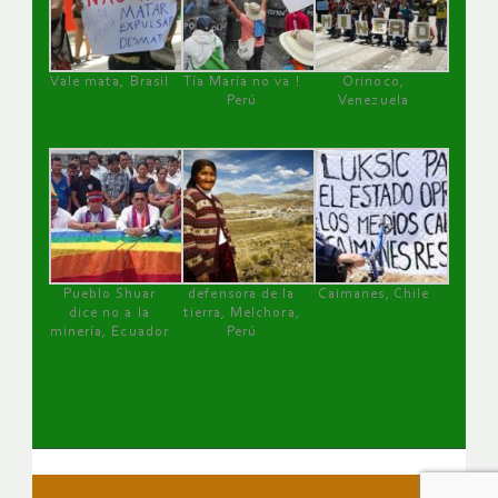
Vale mata, Brasil
Tía María no va !
Orinoco,
Perú
Venezuela
Pueblo Shuar
defensora de la
Caimanes, Chile
dice no a la
tierra, Melchora,
minería, Ecuador
Perú