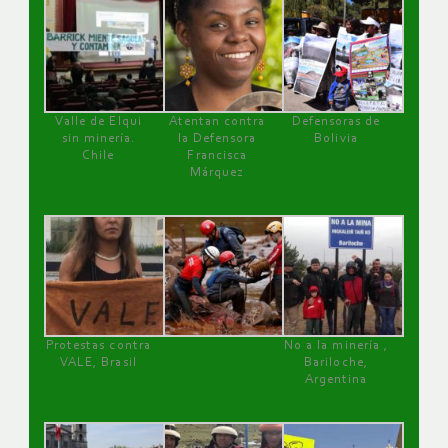
Valle de Elqui
Atentan contra
Defensoras de
sin minería.
la Defensora
Bolivia
Chile
Francisca
Márquez
Protestas contra
No a la minería ,
VALE, Brasil
Bariloche,
Argentina