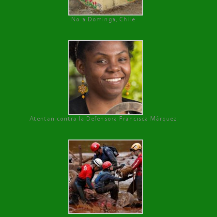
No a Dominga, Chile
Atentan contra la Defensora Francisca Márquez