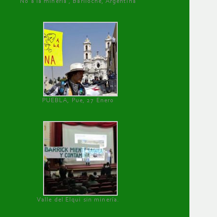
No a la minería , Bariloche, Argentina
PUEBLA, Pue, 27 Enero
Valle del Elqui sin minería.