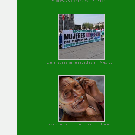
Protestas contra VALE, Brasil
Defensoras amenazadas en México
Amazonía defiende su territorio