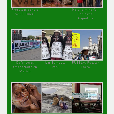
Protestas contra
No a la minería ,
VALE, Brasil
Bariloche,
Argentina
Defensoras
Las Bambas,
PUEBLA, Pue, 27
amenazadas en
Perú
Enero
México