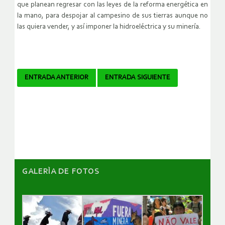
que planean regresar con las leyes de la reforma energética en
la mano, para despojar al campesino de sus tierras aunque no
las quiera vender, y así imponer la hidroeléctrica y su minería.
Navegador
ENTRADA ANTERIOR
ENTRADA SIGUIENTE
de
artículos
GALERÌA DE FOTOS