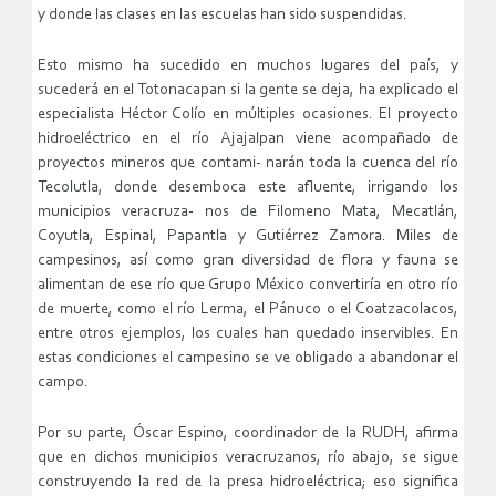
y donde las clases en las escuelas han sido suspendidas.
Esto mismo ha sucedido en muchos lugares del país, y
sucederá en el Totonacapan si la gente se deja, ha explicado el
especialista Héctor Colío en múltiples ocasiones. El proyecto
hidroeléctrico en el río Ajajalpan viene acompañado de
proyectos mineros que contami- narán toda la cuenca del río
Tecolutla, donde desemboca este afluente, irrigando los
municipios veracruza- nos de Filomeno Mata, Mecatlán,
Coyutla, Espinal, Papantla y Gutiérrez Zamora. Miles de
campesinos, así como gran diversidad de flora y fauna se
alimentan de ese río que Grupo México convertiría en otro río
de muerte, como el río Lerma, el Pánuco o el Coatzacolacos,
entre otros ejemplos, los cuales han quedado inservibles. En
estas condiciones el campesino se ve obligado a abandonar el
campo.
Por su parte, Óscar Espino, coordinador de la RUDH, afirma
que en dichos municipios veracruzanos, río abajo, se sigue
construyendo la red de la presa hidroeléctrica; eso significa