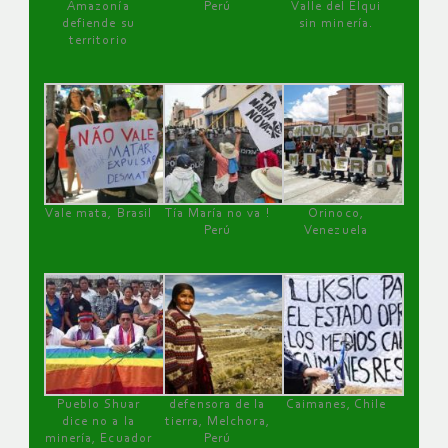
Amazonía
Perú
Valle del Elqui
defiende su
sin minería.
territorio
Vale mata, Brasil
Tía María no va !
Orinoco,
Perú
Venezuela
Pueblo Shuar
defensora de la
Caimanes, Chile
dice no a la
tierra, Melchora,
minería, Ecuador
Perú