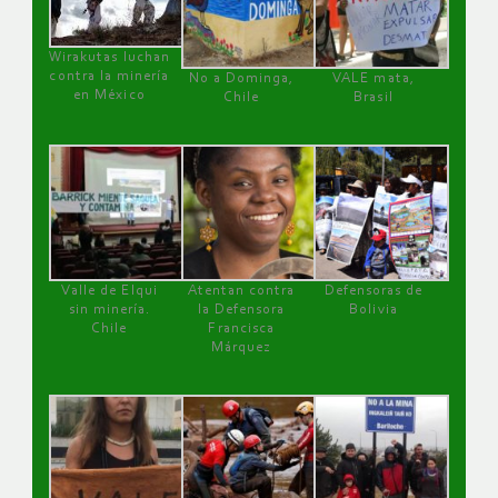
Wirakutas luchan
contra la minería
No a Dominga,
VALE mata,
en México
Chile
Brasil
Valle de Elqui
Atentan contra
Defensoras de
sin minería.
la Defensora
Bolivia
Chile
Francisca
Márquez