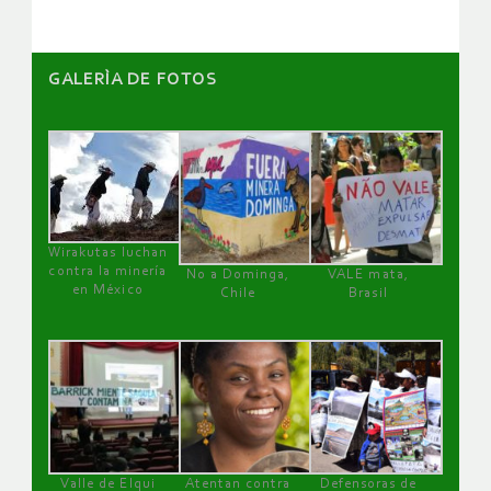
GALERÌA DE FOTOS
Wirakutas luchan
contra la minería
No a Dominga,
VALE mata,
en México
Chile
Brasil
Valle de Elqui
Atentan contra
Defensoras de