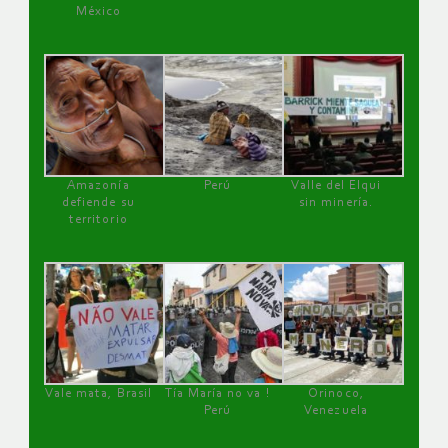
México
Amazonía
Perú
Valle del Elqui
defiende su
sin minería.
territorio
Vale mata, Brasil
Tía María no va !
Orinoco,
Perú
Venezuela