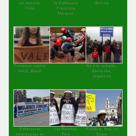
sin minería.
la Defensora
Bolivia
Chile
Francisca
Márquez
Protestas contra
No a la minería ,
VALE, Brasil
Bariloche,
Argentina
Defensoras
Las Bambas,
PUEBLA, Pue, 27
amenazadas en
Perú
Enero