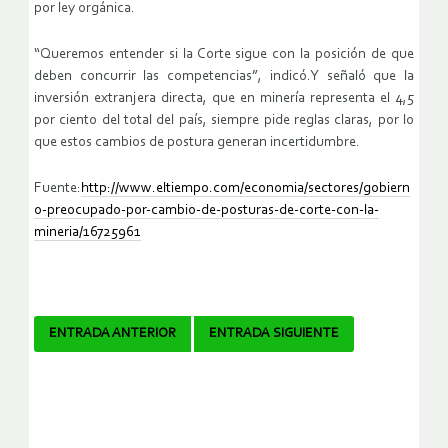
por ley orgánica.
“Queremos entender si la Corte sigue con la posición de que
deben concurrir las competencias”, indicó.Y señaló que la
inversión extranjera directa, que en minería representa el 4,5
por ciento del total del país, siempre pide reglas claras, por lo
que estos cambios de postura generan incertidumbre.
Fuente:
http://www.eltiempo.com/economia/sectores/gobiern
o-preocupado-por-cambio-de-posturas-de-corte-con-la-
mineria/16725961
Navegador
ENTRADA ANTERIOR
ENTRADA SIGUIENTE
de
artículos