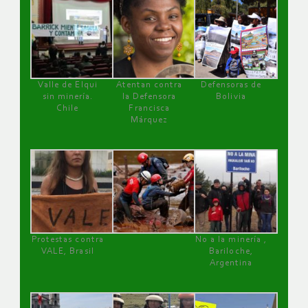
Valle de Elqui
Atentan contra
Defensoras de
sin minería.
la Defensora
Bolivia
Chile
Francisca
Márquez
Protestas contra
No a la minería ,
VALE, Brasil
Bariloche,
Argentina