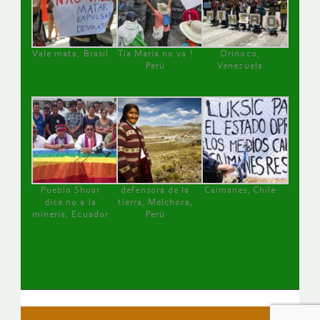
Vale mata, Brasil
Tía María no va !
Orinoco,
Perú
Venezuela
Pueblo Shuar
defensora de la
Caimanes, Chile
dice no a la
tierra, Melchora,
minería, Ecuador
Perú