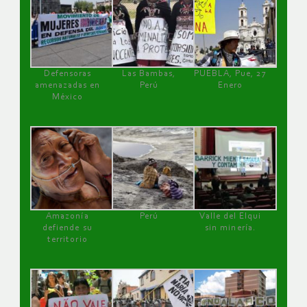
Defensoras
Las Bambas,
PUEBLA, Pue, 27
amenazadas en
Perú
Enero
México
Amazonía
Perú
Valle del Elqui
defiende su
sin minería.
territorio