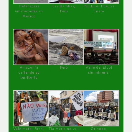
Defensoras
Las Bambas,
PUEBLA, Pue, 27
amenazadas en
Perú
Enero
México
Amazonía
Perú
Valle del Elqui
defiende su
sin minería.
territorio
Vale mata, Brasil
Tía María no va !
Orinoco,