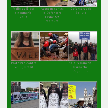
Valle de Elqui
Atentan contra
Defensoras de
sin minería.
la Defensora
Bolivia
Chile
Francisca
Márquez
Protestas contra
No a la minería ,
VALE, Brasil
Bariloche,
Argentina