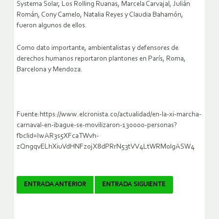
Systema Solar, Los Rolling Ruanas, Marcela Carvajal, Julián
Román, Cony Camelo, Natalia Reyes y Claudia Bahamón,
fueron algunos de ellos.
Como dato importante, ambientalistas y defensores de
derechos humanos reportaron plantones en París, Roma,
Barcelona y Mendoza.
Fuente:https://www.elcronista.co/actualidad/en-la-xi-marcha-
carnaval-en-ibague-se-movilizaron-130000-personas?
fbclid=IwAR3s5XFcaTWvh-
zQngqvELhXiuVdHNFzojX8dPRrN53tVV4LtWRM0lgASW4
Navegador
ENTRADA ANTERIOR
ENTRADA SIGUIENTE
de