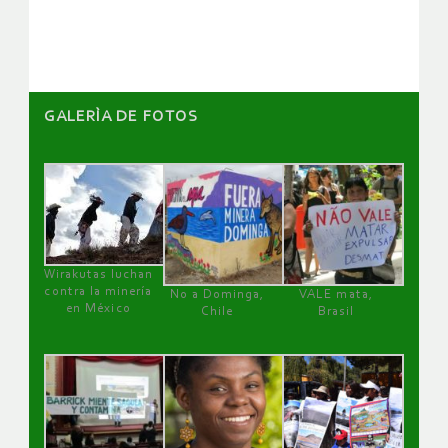
artículos
GALERÌA DE FOTOS
Wirakutas luchan
contra la minería
No a Dominga,
VALE mata,
en México
Chile
Brasil