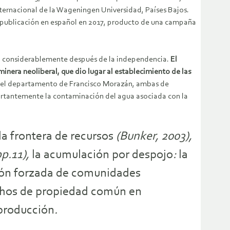
nternacional de la Wageningen Universidad, Países Bajos.
al publicación en español en 2017, producto de una campaña
yó considerablemente después de la independencia.
El
inera neoliberal, que dio lugar al establecimiento de las
en el departamento de Francisco Morazán, ambas de
ortantemente la contaminación del agua asociada con la
a frontera de recursos
(Bunker, 2003),
pp.11),
la acumulación por despojo
:
la
sión forzada de comunidades
echos de propiedad común en
 producción
.