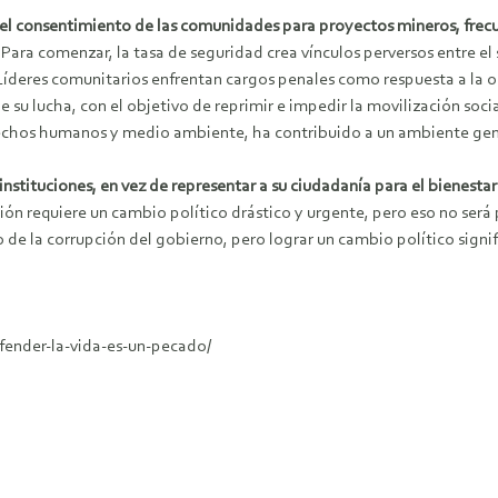
l consentimiento de las comunidades para proyectos mineros, frecue
Para comenzar, la tasa de seguridad crea vínculos perversos entre el s
. Líderes comunitarios enfrentan cargos penales como respuesta a la 
 su lucha, con el objetivo de reprimir e impedir la movilización social
rechos humanos y medio ambiente, ha contribuido a un ambiente gen
instituciones, en vez de representar a su ciudadanía para el bienesta
ción requiere un cambio político drástico y urgente, pero eso no será
e la corrupción del gobierno, pero lograr un cambio político signific
ender-la-vida-es-un-pecado/