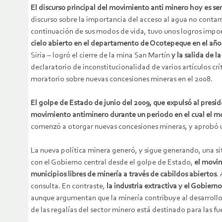
El discurso principal del movimiento anti minero hoy es se
discurso sobre la importancia del acceso al agua no conta
continuación de sus modos de vida, tuvo unos logros impor
cielo abierto en el departamento de Ocotepeque en el año
Siria – logró el cierre de la mina San Martín
y la salida de 
declaratorio de inconstitucionalidad de varios artículos cr
moratorio sobre nuevas concesiones mineras en el 2008.
El golpe de Estado de junio del 2009, que expulsó al presi
movimiento antiminero durante un periodo en el cual el m
comenzó a otorgar nuevas concesiones mineras, y aprobó un
La nueva política minera generó, y sigue generando, una sit
con el Gobierno central desde el golpe de Estado,
el movim
municipios libres de minería a través de cabildos abiertos
.
consulta. En contraste,
la industria extractiva y el Gobierno
aunque argumentan que la minería contribuye al desarrollo y
de las regalías del sector minero está destinado para las fue