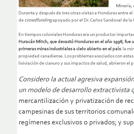
Minería, 
Durante y después de tres otras visitas a Honduras entre e
de
crowdfunding
apoyado por el Dr. Carlos Sandoval de la 
En tiempos coloniales Honduras era un productor importan
Huracán Mitch, que devastó Honduras en el año 1998, fue ut
primeras minas industriales a cielo abierto en el país
: la m
propiedad canadiense. Los problemas asociados con estas 
lixiviación de cianuro y sus impactos de salud, abrieron el
Considero la actual agresiva expansió
un modelo de desarrollo extractivista q
mercantilización y privatización de r
campesinas de sus territorios comuna
regímenes exclusivos o privados; y su