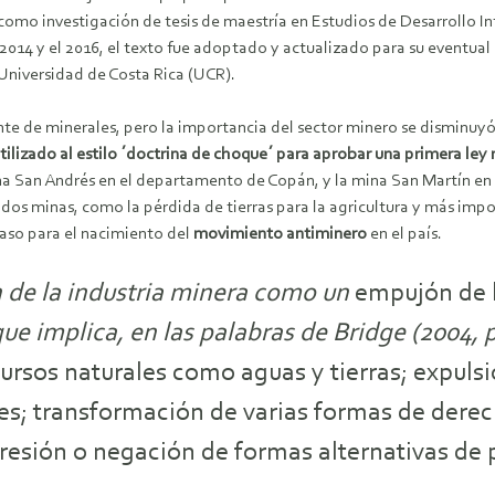
como investigación de tesis de maestría en Estudios de Desarrollo I
l 2014 y el 2016, el texto fue adoptado y actualizado para su eventu
Universidad de Costa Rica (UCR).
te de minerales, pero la importancia del sector minero se disminu
ilizado al estilo ´doctrina de choque´ para aprobar una primera ley m
ina San Andrés en el departamento de Copán, y la mina San Martín 
dos minas, como la pérdida de tierras para la agricultura y más imp
 paso para el nacimiento del
movimiento antiminero
en el país.
n de la industria minera como un
empujón de l
ue implica, en las palabras de Bridge (2004, 
ecursos naturales como aguas y tierras; expul
les; transformación de varias formas de der
presión o negación de formas alternativas de