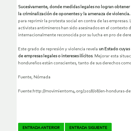
Sucesivamente, donde medidas legales no logran obtener e
la criminalización de oponentes y la amenaza de violencia.
para reprimir la protesta social en contra de las empresas
activistas antimineros han sido asesinados en el contexto de
internacionalmente reconocida por su lucha en pro de de
Este grado de represión y violencia revela
un Estado cuyas 
de empresas legales o intereses ilícitos
. Mejorar esta situa
hondureños están conscientes, tanto de sus derechos como d
Fuente, Nómada
Fuente:http://movimientom4.org/2018/08/en-honduras-def
Navegador
ENTRADA ANTERIOR
ENTRADA SIGUIENTE