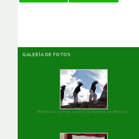
de
artículos
GALERÌA DE FOTOS
Wirakutas luchan contra la minería en México