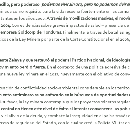
ncillo, pero poderoso:
podemos vivir sin oro, pero no podemos vivir sin
minada como requisito para la vida resuena fuertemente en las comun
tantes en los años 2000.
A través de movilizaciones masivas, el movi
 2004.
Con evidencias sobre graves impactos de salud – presencia de 
la empresa Goldcorp de Honduras
. Finalmente, a través de batallas le
íticos de la Ley Minera por parte de la Corte Constitucional en el 20
dente Zelaya y que restauró el poder al Partido Nacional, de ideolog
ovimiento perdió fuerza.
En el contexto de una política agresiva de 
a nueva ley minera en el 2013, nuevamente con el objetivo de conve
uación de conflictividad socio-ambiental considerable en los territor
iento antiminero se ha enfocado en la búsqueda de oportunidades a 
 A su favor, la ley minera contempla que los proyectos mineros requie
 central no tienen este nivel de éxito al intentar convencer a las pob
 el alivio de la deuda, y combate la inseguridad en el país a través 
rzas de seguridad del Estado, con lo cual se creó la Policía Militar en