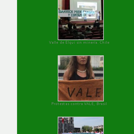
Valle de Elqui sin minería. Chile
Protestas contra VALE, Brasil