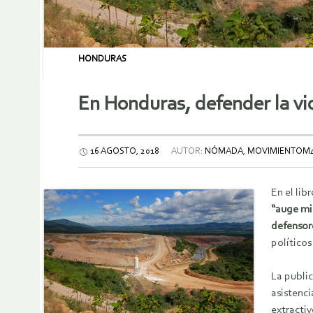
HONDURAS
En Honduras, defender la vi
16 AGOSTO, 2018
AUTOR:
NÓMADA, MOVIMIENTOM
En el lib
“auge mi
defensor
políticos
La publi
asistenc
extractiv