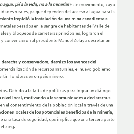
 agua. ¡Sí a la vida, no a la minería!
Este movimiento, cuyo
idades rurales, ya que dependen del acceso al agua para la
miento impidió la instalación de una mina canadiense a
metales pesados en la sangre de habitantes del Valle de
gales y bloqueos de carreteras principales, lograron el
06, y convencieron al presidente Manuel Zelaya decretar un
ía derecha y conservadora, deshizo los avances del
comercialización de recursos naturales, el nuevo gobierno
rtir Honduras en un país minero.
ios. Debido a la falta de políticas para lograr un diálogo
nivel local, motivando a las comunidades a declarar sus
ren el consentimiento de la población local a través de una
laciones locales de los potenciales beneficios de la minería
,
de una tasa de seguridad, que implica que una tercera parte
 el 2013.