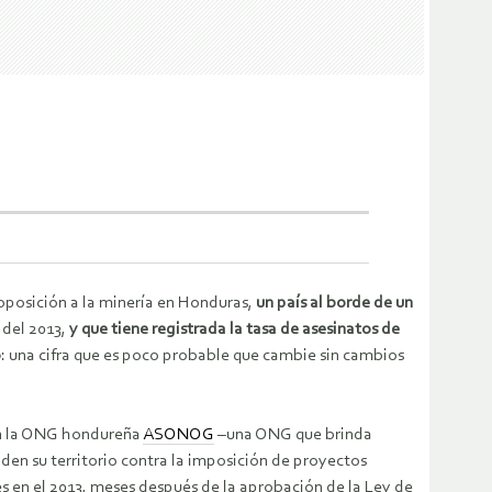
posición a la minería en Honduras,
un país al borde de un
 del 2013,
y que tiene registrada la tasa de asesinatos de
o
: una cifra que es poco probable que cambie sin cambios
con la ONG hondureña
ASONOG
–una ONG que brinda
en su territorio contra la imposición de proyectos
s en el 2013, meses después de la aprobación de la Ley de