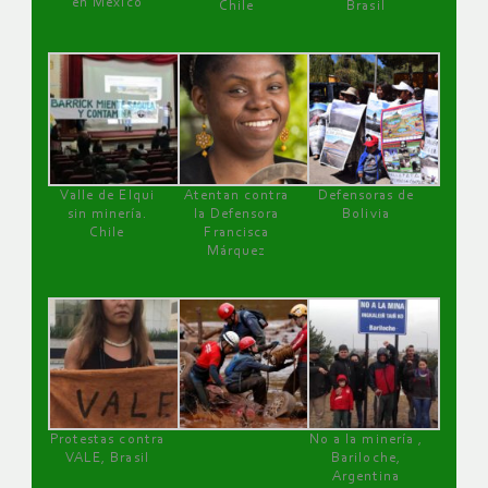
en México
Chile
Brasil
Valle de Elqui
Atentan contra
Defensoras de
sin minería.
la Defensora
Bolivia
Chile
Francisca
Márquez
Protestas contra
No a la minería ,
VALE, Brasil
Bariloche,
Argentina