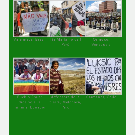
Vale mata, Brasil
Tía María no va !
Orinoco,
Perú
Venezuela
Pueblo Shuar
defensora de la
Caimanes, Chile
dice no a la
tierra, Melchora,
minería, Ecuador
Perú