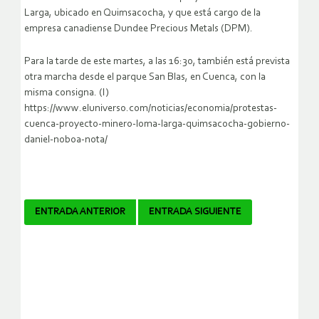
Larga, ubicado en Quimsacocha, y que está cargo de la
empresa canadiense Dundee Precious Metals (DPM).
Para la tarde de este martes, a las 16:30, también está prevista
otra marcha desde el parque San Blas, en Cuenca, con la
misma consigna. (I)
https://www.eluniverso.com/noticias/economia/protestas-
cuenca-proyecto-minero-loma-larga-quimsacocha-gobierno-
daniel-noboa-nota/
Navegador
ENTRADA ANTERIOR
ENTRADA SIGUIENTE
de
artículos