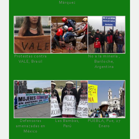
Márquez
Protestas contra
No a la minería ,
VALE, Brasil
Bariloche,
Argentina
Defensoras
Las Bambas,
PUEBLA, Pue, 27
amenazadas en
Perú
Enero
México