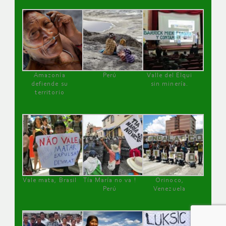
Amazonía
Perú
Valle del Elqui
defiende su
sin minería.
territorio
Vale mata, Brasil
Tía María no va !
Orinoco,
Perú
Venezuela