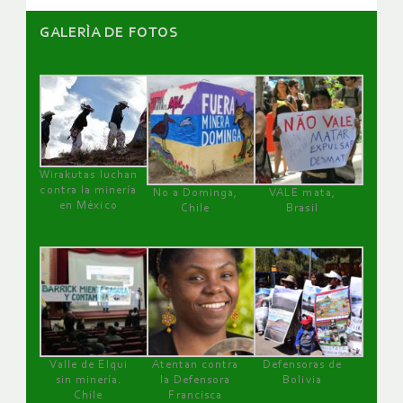
GALERÌA DE FOTOS
Wirakutas luchan
contra la minería
No a Dominga,
VALE mata,
en México
Chile
Brasil
Valle de Elqui
Atentan contra
Defensoras de
sin minería.
la Defensora
Bolivia
Chile
Francisca