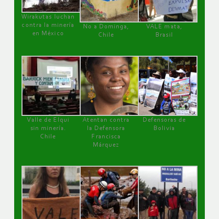
Wirakutas luchan
contra la minería
No a Dominga,
VALE mata,
en México
Chile
Brasil
Valle de Elqui
Atentan contra
Defensoras de
sin minería.
la Defensora
Bolivia
Chile
Francisca
Márquez