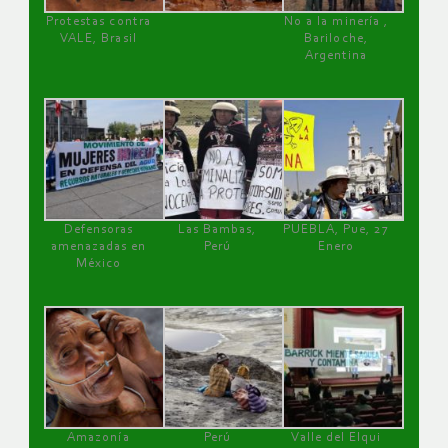
Protestas contra
No a la minería ,
VALE, Brasil
Bariloche,
Argentina
Defensoras
Las Bambas,
PUEBLA, Pue, 27
amenazadas en
Perú
Enero
México
Amazonía
Perú
Valle del Elqui