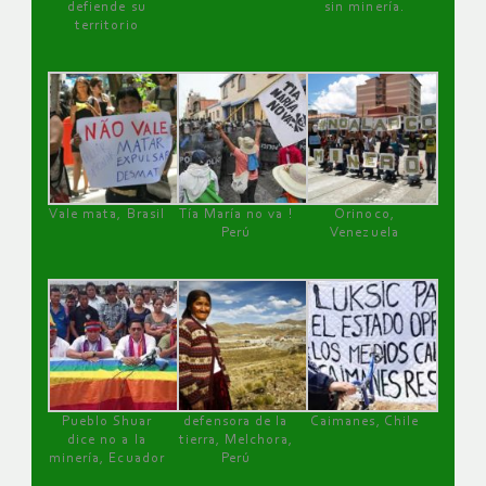
defiende su
sin minería.
territorio
Vale mata, Brasil
Tía María no va !
Orinoco,
Perú
Venezuela
Pueblo Shuar
defensora de la
Caimanes, Chile
dice no a la
tierra, Melchora,
minería, Ecuador
Perú