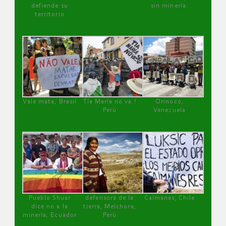
defiende su
sin minería.
territorio
Vale mata, Brasil
Tía María no va !
Orinoco,
Perú
Venezuela
Pueblo Shuar
defensora de la
Caimanes, Chile
dice no a la
tierra, Melchora,
minería, Ecuador
Perú