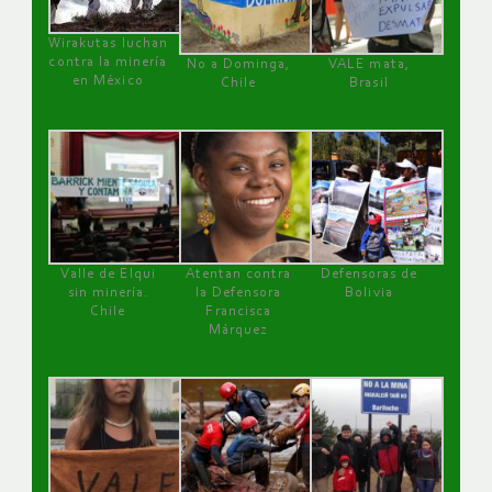
Wirakutas luchan
contra la minería
No a Dominga,
VALE mata,
en México
Chile
Brasil
Valle de Elqui
Atentan contra
Defensoras de
sin minería.
la Defensora
Bolivia
Chile
Francisca
Márquez