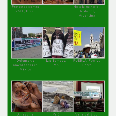
Protestas contra
No a la minería ,
VALE, Brasil
Bariloche,
Argentina
Defensoras
Las Bambas,
PUEBLA, Pue, 27
amenazadas en
Perú
Enero
México
Amazonía
Perú
Valle del Elqui