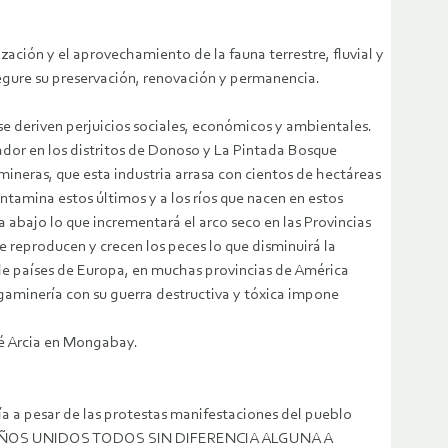
ación y el aprovechamiento de la fauna terrestre, fluvial y
segure su preservación, renovación y permanencia.
e deriven perjuicios sociales, económicos y ambientales.
dor en los distritos de Donoso y La Pintada Bosque
mineras, que esta industria arrasa con cientos de hectáreas
ontamina estos últimos y a los ríos que nacen en estos
ta abajo lo que incrementará el arco seco en las Provincias
e reproducen y crecen los peces lo que disminuirá la
de países de Europa, en muchas provincias de América
egaminería con su guerra destructiva y tóxica impone
sé Arcia en Mongabay.
ía a pesar de las protestas manifestaciones del pueblo
PANAMEÑOS UNIDOS TODOS SIN DIFERENCIA ALGUNA A