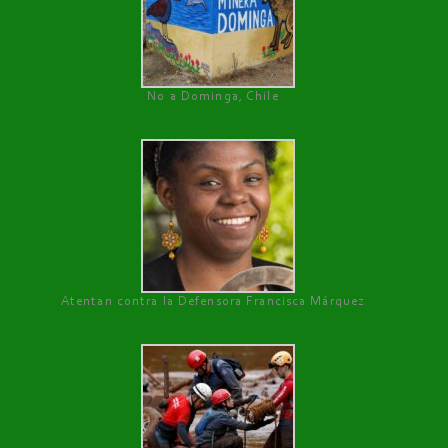
No a Dominga, Chile
Atentan contra la Defensora Francisca Márquez