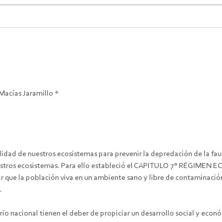
 Macías Jaramillo *
dad de nuestros ecosistemas para prevenir la depredación de la fauna 
uestros ecosistemas. Para ello estableció el CAPITULO 7° RÉGIMEN
ue la población viva en un ambiente sano y libre de contaminación, 
.
rio nacional tienen el deber de propiciar un desarrollo social y ec