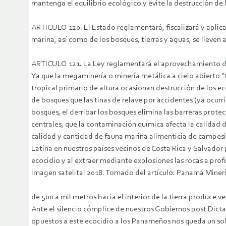
mantenga el equilibrio ecológico y evite la destrucción de 
ARTICULO 120. El Estado reglamentará, fiscalizará y aplica
marina, así como de los bosques, tierras y aguas, se lleve
ARTICULO 121. La Ley reglamentará el aprovechamiento de l
Ya que la megaminería o minería metálica a cielo abierto 
tropical primario de altura ocasionan destrucción de los ec
de bosques que las tinas de relave por accidentes (ya ocurri
bosques, el derribar los bosques elimina las barreras protec
centrales, que la contaminación química afecta la calidad d
calidad y cantidad de fauna marina alimenticia de campes
Latina en nuestros países vecinos de Costa Rica y Salvador
ecocidio y al extraer mediante explosiones las rocas a pro
Imagen satelital 2018. Tomado del artículo: Panamá Miner
de 500 a mil metros hacia el interior de la tierra produce 
Ante el silencio cómplice de nuestros Gobiernos post Dicta
opuestos a este ecocidio a los Panameños nos queda u