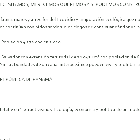
NECESITAMOS, MERECEMOS QUEREMOS Y SI PODEMOS CONSTRUIR
ra fauna, mares y arrecifes del Ecocidio y amputación ecológica que
llos continúan con oídos sordos, ojos ciegos de continuar dándonos 
 Población 4.279.000 en 2,020
El Salvador con extensión territorial de 21,041 km² con población de 
in las bondades de un canal interoceánico pueden vivir y prohibir l
A REPÚBLICA DE PANAMÁ
talle en ‘Extractivismos. Ecología, economía y política de un modo 
ogista.