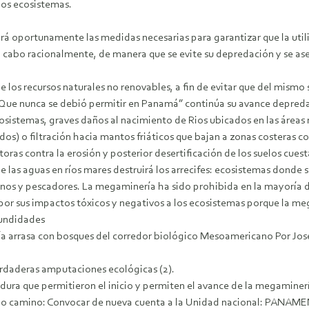
los ecosistemas.
rá oportunamente las medidas necesarias para garantizar que la utiliz
n a cabo racionalmente, de manera que se evite su depredación y se a
os recursos naturales no renovables, a fin de evitar que del mismo s
“Que nunca se debió permitir en Panamá” continúa su avance depreda
osistemas, graves daños al nacimiento de Rios ubicados en las áreas 
dos) o filtración hacia mantos friáticos que bajan a zonas costeras c
toras contra la erosión y posterior desertificación de los suelos cues
e las aguas en ríos mares destruirá los arrecifes: ecosistemas donde s
inos y pescadores. La megaminería ha sido prohibida en la mayoría 
 por sus impactos tóxicos y negativos a los ecosistemas porque la m
fundidades
ía arrasa con bosques del corredor biológico Mesoamericano Por Jo
verdaderas amputaciones ecológicas (2).
dura que permitieron el inicio y permiten el avance de la megaminer
n solo camino: Convocar de nueva cuenta a la Unidad nacional: 