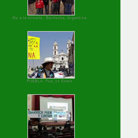
No a la minería , Bariloche, Argentina
PUEBLA, Pue, 27 Enero