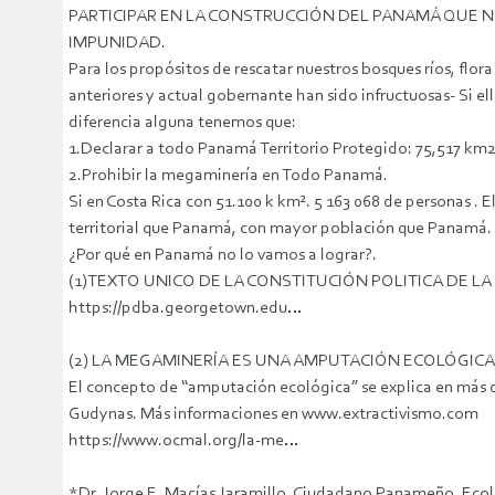
PARTICIPAR EN LA CONSTRUCCIÓN DEL PANAMÁ QUE 
IMPUNIDAD.
Para los propósitos de rescatar nuestros bosques ríos, flo
anteriores y actual gobernante han sido infructuosas- Si e
diferencia alguna tenemos que:
1.Declarar a todo Panamá Territorio Protegido: 75,517 km2
2.Prohibir la megaminería en Todo Panamá.
Si en Costa Rica con 51.100 k km². 5 163 068 de personas . 
territorial que Panamá, con mayor población que Panamá. S
¿Por qué en Panamá no lo vamos a lograr?.
(1)TEXTO UNICO DE LA CONSTITUCIÓN POLITICA DE L
https://pdba.georgetown.edu…
(2) LA MEGAMINERÍA ES UNA AMPUTACIÓN ECOLÓGICA
El concepto de “amputación ecológica” se explica en más de
Gudynas. Más informaciones en www.extractivismo.com
https://www.ocmal.org/la-me…
*Dr. Jorge E. Macías Jaramillo. Ciudadano Panameño. Ecol