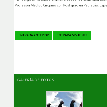
Profesión Médico Cirujano con Post grao en Pediatría. Esp
Navegador
ENTRADA ANTERIOR
ENTRADA SIGUIENTE
de
artículos
GALERÌA DE FOTOS