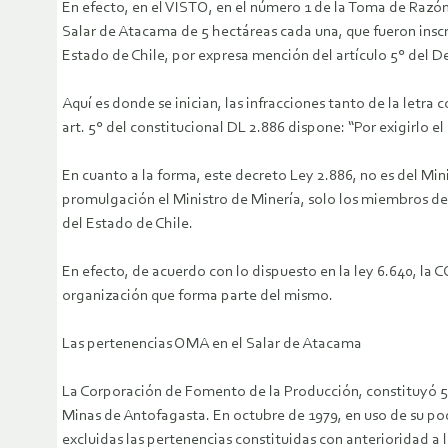
En efecto, en el VISTO, en el número 1 de la Toma de Razó
Salar de Atacama de 5 hectáreas cada una, que fueron inscr
Estado de Chile, por expresa mención del artículo 5° del De
Aquí es donde se inician, las infracciones tanto de la letra
art. 5° del constitucional DL 2.886 dispone: “Por exigirlo el
En cuanto a la forma, este decreto Ley 2.886, no es del Mini
promulgación el Ministro de Minería, solo los miembros de 
del Estado de Chile.
En efecto, de acuerdo con lo dispuesto en la ley 6.640,
organización que forma parte del mismo.
Las pertenencias OMA en el Salar de Atacama
La Corporación de Fomento de la Producción, constituyó 59
Minas de Antofagasta. En octubre de 1979, en uso de su pode
excluidas las pertenencias constituidas con anterioridad a l