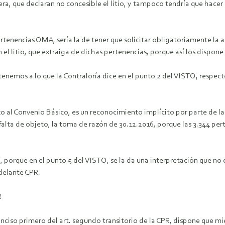
minera, que declaran no concesible el litio, y tampoco tendría que h
tenencias OMA, sería la de tener que solicitar obligatoriamente la a
el litio, que extraiga de dichas pertenencias, porque así los dispone e
 atenemos a lo que la Contraloría dice en el punto 2 del VISTO, res
 al Convenio Básico, es un reconocimiento implícito por parte de la
por falta de objeto, la toma de razón de 30.12.2016, porque las 3.344 
í, porque en el punto 5 del VISTO, se la da una interpretación que n
adelante CPR.
R
inciso primero del art. segundo transitorio de la CPR, dispone que mie