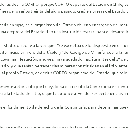
tado, es decir a CORFO, porque CORFO es parte del Estado de Chile, es
de fines de los años treinta del siglo pasado, creó empresas del Est
da en 1939, es el organismo del Estado chileno encargado de impulsa
 empresa del Estado sino una institución estatal para el desarroll
 al Estado, dispone a la vez que: “Se exceptúa de lo dispuesto en el inc
s del inciso primero del artículo 3° del Código de Minería, que, a la f
y cuya manifestación, a su vez, haya quedado inscrita antes del 1° de 
ado, y que tenían pertenencias mineras constituidas en el litio, antes
, al propio Estado, es decir a CORFO organismo del Estado, que solo
amente autorizado por la ley, lo ha expresado la Contraloría en cie
a la Estado del litio, o que la autorice a vender sus pertenencias min
 es el fundamento de derecho de la Contraloría, para determinar que de