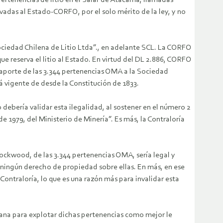
pertenencias de litio en el Salar de Atacama, llamadas
vadas al Estado-CORFO, por el solo mérito de la ley, y no
ciedad Chilena de Litio Ltda”., en adelante SCL. La CORFO
ue reserva el litio al Estado. En virtud del DL 2.886, CORFO
l aporte de las 3.344 pertenencias OMA a la Sociedad
á vigente de desde la Constitución de 1833.
 debería validar esta ilegalidad, al sostener en el número 2
e 1979, del Ministerio de Minería”. Es más, la Contraloría
ockwood, de las 3.344 pertenencias OMA, sería legal y
 ningún derecho de propiedad sobre ellas. En más, en ese
ntraloría, lo que es una razón más para invalidar esta
rana para explotar dichas pertenencias como mejor le