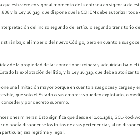
ra que estuviere en vigor al momento de la entrada en vigencia de es
2.886 y la Ley 16.319, que dispone que la CCHEN debe autorizar toda c
interpretación del inciso segundo del artículo segundo transitorio de
bsistirán bajo el imperio del nuevo Código, pero en cuanto a sus goces
lidez de la propiedad de las concesiones mineras, adquiridas bajo el 
 Estado la explotación del litio, y la Ley 16.319, que debe autorizar to
pone una limitación mayor porque en cuanto a sus goces y cargas y en 
ncesible, que solo el Estado o sus empresas pueden explotarlo, o med
e conceder y por decreto supremo.
ncesiones mineras. Esto significa que desde el 1.01.1981, SCL-Rockw
no podía disponer se los frutos de esas pertenencias, al no disponer d
articular, sea legítima y legal.