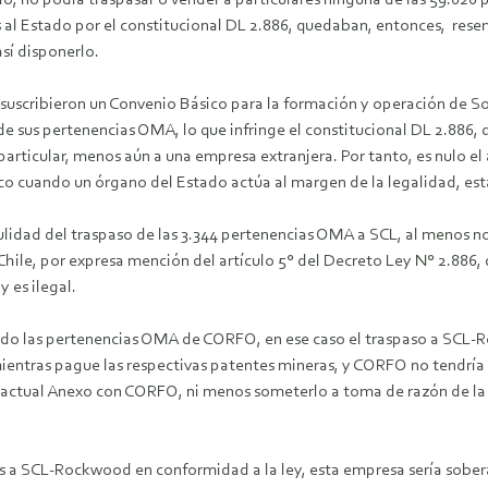
io, no podía traspasar o vender a particulares ninguna de las 59.020 
 al Estado por el constitucional DL 2.886, quedaban, entonces, reser
sí disponerlo.
uscribieron un Convenio Básico para la formación y operación de So
e sus pertenencias OMA, lo que infringe el constitucional DL 2.886, q
articular, menos aún a una empresa extranjera. Por tanto, es nulo e
ico cuando un órgano del Estado actúa al margen de la legalidad, est
 nulidad del traspaso de las 3.344 pertenencias OMA a SCL, al menos no
hile, por expresa mención del artículo 5° del Decreto Ley N° 2.886, d
 es ilegal.
stado las pertenencias OMA de CORFO, en ese caso el traspaso a SCL-R
 mientras pague las respectivas patentes mineras, y CORFO no tendría
actual Anexo con CORFO, ni menos someterlo a toma de razón de la Co
as a SCL-Rockwood en conformidad a la ley, esta empresa sería sobe