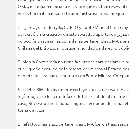
Al no quedar CORFO excluido de la reserva al Estado del lit
OMA, ni podía renunciar a ellas, porque estaban reservadas
necesitaban de ningún acto administrativo posterior para a
El 13 de agosto de 1980, CORFO y Foote Mineral Company s
participó en la creación de esta sociedad aportando 3.344 d
no podría traspasar ninguna de las pertenencias OMA a un p
Chilena del Litio Ltda., porque la nulidad de derecho públ
Si bien la Contraloría no tiene facultades para declarar la
que: “quedó excluido de la reserva del mismo al Estado de C
debería declara que el contrato con Foote Mineral Company
Si el DL 2.886 efectivamente excluyera de la reserva al E
legítimo, y eso le permitiría explotarlas indefinidamente
caso, Rockwood no tendría ninguna necesidad de firmar el 
toma de razón.
En efecto, si las 3.344 pertenencias OMA fueron traspasad