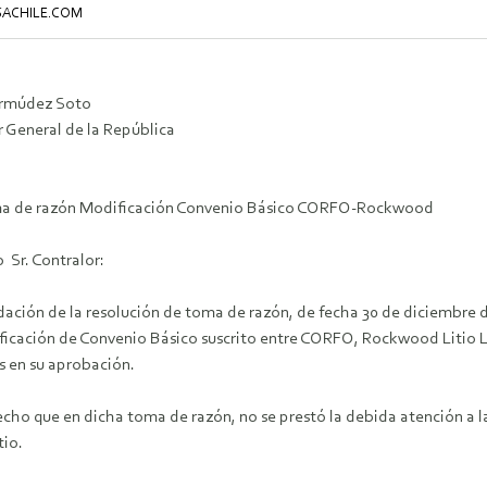
NSACHILE.COM
ermúdez Soto
r General de la República
ma de razón Modificación Convenio Básico CORFO-Rockwood
 Sr. Contralor:
dación de la resolución de toma de razón, de fecha 30 de diciembre d
ificación de Convenio Básico suscrito entre CORFO, Rockwood Litio 
s en su aprobación.
ho que en dicha toma de razón, no se prestó la debida atención a la le
tio.