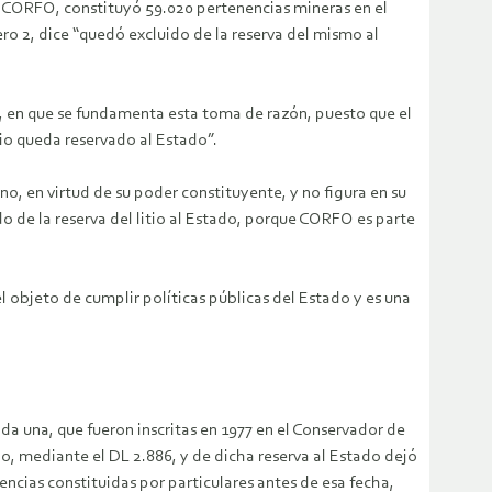
e CORFO, constituyó 59.020 pertenencias mineras en el
ro 2, dice “quedó excluido de la reserva del mismo al
yes, en que se fundamenta esta toma de razón, puesto que el
itio queda reservado al Estado”.
no, en virtud de su poder constituyente, y no figura en su
o de la reserva del litio al Estado, porque CORFO es parte
jeto de cumplir políticas públicas del Estado y es una
a una, que fueron inscritas en 1977 en el Conservador de
io, mediante el DL 2.886, y de dicha reserva al Estado dejó
encias constituidas por particulares antes de esa fecha,