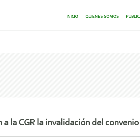
SALTAR AL CONTENIDO.
INICIO
QUIENES SOMOS
PUBLI
tan a la CGR la invalidación del conv