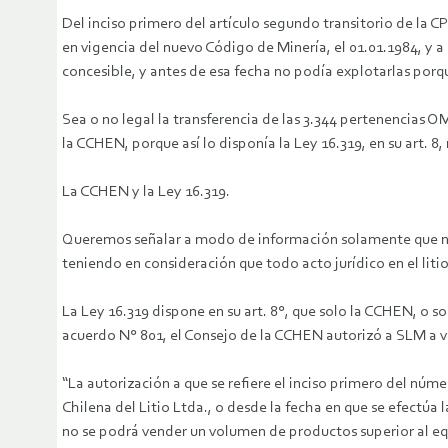
Del inciso primero del artículo segundo transitorio de la
en vigencia del nuevo Código de Minería, el 01.01.1984, y 
concesible, y antes de esa fecha no podía explotarlas porqu
Sea o no legal la transferencia de las 3.344 pertenencias
la CCHEN, porque así lo disponía la Ley 16.319, en su art. 8,
La CCHEN y la Ley 16.319.
Queremos señalar a modo de información solamente que no 
teniendo en consideración que todo acto jurídico en el liti
La Ley 16.319 dispone en su art. 8°, que solo la CCHEN, o so
acuerdo N° 801, el Consejo de la CCHEN autorizó a SLM a ve
“La autorización a que se refiere el inciso primero del núm
Chilena del Litio Ltda., o desde la fecha en que se efectúa
no se podrá vender un volumen de productos superior al equ