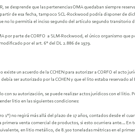
 CPR, se desprende que las pertenencias OMA quedaban siempre reserv
a partir de esa fecha, tampoco SCL-Rockwood podría disponer de dich
e no lo permitía el inciso segundo del artículo segundo transitorio d
 OMA por parte de CORFO a SLM-Rockwood, el único organismo que podí
 modificado por el art. 6° del DL 2.886 de 1979.
existe un acuerdo de la CCHEN para autorizar a CORFO el acto jurí
o debía ser autorizado por la CCHEN y que el lito estaba reservado al
lo con su autorización, se puede realizar actos jurídicos con el litio.
nder litio en las siguientes condiciones:
ero 1°) no regirá más allá del plazo de 17 años, contados desde el cu
 la primera venta comercial de productos, si esto ocurriera ante… En 
ivalente, en litio metálico, de 8.300 toneladas métricas en el primer