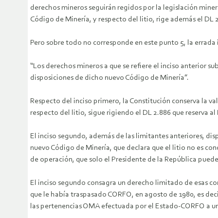
derechos mineros seguirán regidos por la legislación mine
Código de Minería, y respecto del litio, rige además el DL 
Pero sobre todo no corresponde en este punto 5, la errada 
“Los derechos mineros a que se refiere el inciso anterior su
disposiciones de dicho nuevo Código de Minería”.
Respecto del inciso primero, la Constitución conserva la va
respecto del litio, sigue rigiendo el DL 2.886 que reserva al
El inciso segundo, además de las limitantes anteriores, dis
nuevo Código de Minería, que declara que el litio no es co
de operación, que solo el Presidente de la República pued
El inciso segundo consagra un derecho limitado de esas co
que le había traspasado CORFO, en agosto de 1980, es decir 
las pertenencias OMA efectuada por el Estado-CORFO a un p