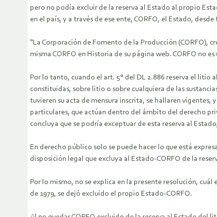
pero no podía excluir de la reserva al Estado al propio Es
en el país, y a través de ese ente, CORFO, el Estado, des
“La Corporación de Fomento de la Producción (CORFO), crea
misma CORFO en Historia de su página web. CORFO no es una
Por lo tanto, cuando el art. 5° del DL 2.886 reserva el litio
constituidas, sobre litio o sobre cualquiera de las sustancia
tuvieren su acta de mensura inscrita, se hallaren vigentes, 
particulares, que actúan dentro del ámbito del derecho priv
concluya que se podría exceptuar de esta reserva al Estado
En derecho público solo se puede hacer lo que está expres
disposición legal que excluya al Estado-CORFO de la reserva 
Por lo mismo, no se explica en la presente resolución, cuál
de 1979, se dejó excluido el propio Estado-CORFO.