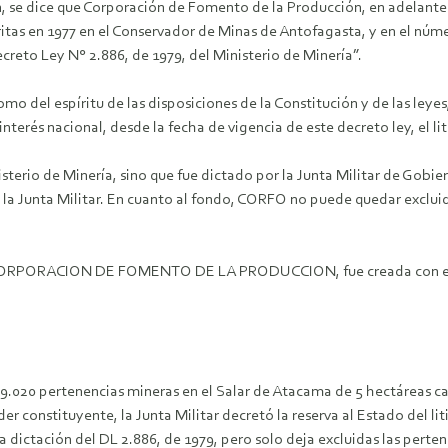
n, se dice que Corporación de Fomento de la Producción, en adelant
itas en 1977 en el Conservador de Minas de Antofagasta, y en el núme
creto Ley N° 2.886, de 1979, del Ministerio de Minería”.
 como del espíritu de las disposiciones de la Constitución y de las le
 interés nacional, desde la fecha de vigencia de este decreto ley, el l
sterio de Minería, sino que fue dictado por la Junta Militar de Gobier
la Junta Militar. En cuanto al fondo, CORFO no puede quedar excluid
 la CORPORACION DE FOMENTO DE LA PRODUCCION, fue creada con el ob
.020 pertenencias mineras en el Salar de Atacama de 5 hectáreas cad
r constituyente, la Junta Militar decretó la reserva al Estado del lit
a dictación del DL 2.886, de 1979, pero solo deja excluidas las perten