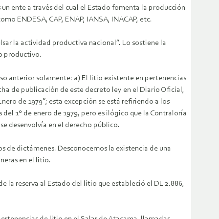
 un ente a través del cual el Estado fomenta la producción
ado como ENDESA, CAP, ENAP, IANSA, INACAP, etc.
r la actividad productiva nacional”. Lo sostiene la
o productivo.
iso anterior solamente: a) El litio existente en pertenencias
echa de publicación de este decreto ley en el Diario Oficial,
Enero de 1979”; esta excepción se está refiriendo a los
 del 1° de enero de 1979, pero es ilógico que la Contraloría
 se desenvolvía en el derecho público.
ntos de dictámenes. Desconocemos la existencia de una
eras en el litio.
 la reserva al Estado del litio que estableció el DL 2.886,