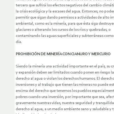
tercero que sufrirá los efectos negativos del cambio climá
la crisis ecológica y la escases del agua. Entonces, no pod
permitir que sigan dando permisos a actividades de alto 
ambiental, como es la minería, para que ésta siga destruy
glaciares o alterando los cursos de los ríos y quebradas, o
contaminando las aguas superficiales y subterráneas como
día.
PROHIBICIÓN DE MINERÍA CON CIANURO Y MERCURIO
Siendo la minería una actividad importante en el país, su 
y expansión deben ser limitados cuando ponen en riesgo la 
derecho al agua o violan los derechos humanos. El derecho
inversiones y al trabajo que tienen las mineras no puede es
encima del derecho que tenemos los pueblos especialment
pobres cuando una inversión, por importante que sea, afec
gravemente nuestras vidas, nuestra seguridad y tranquilida
derecho al agua, a un medio ambiente sano y saludable y 