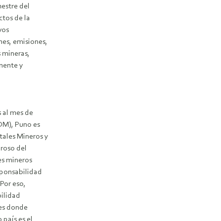
mestre del
ctos de la
vos
es, emisiones,
 mineras,
nente y
s al mes de
DM), Puno es
tales Mineros y
roso del
es mineros
sponsabilidad
 Por eso,
bilidad
res donde
 país es el