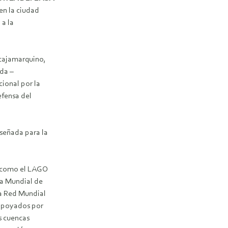
 en la ciudad
 a la
cajamarquino,
ida –
ional por la
efensa del
señada para la
A como el LAGO
ía Mundial de
la Red Mundial
 apoyados por
s cuencas