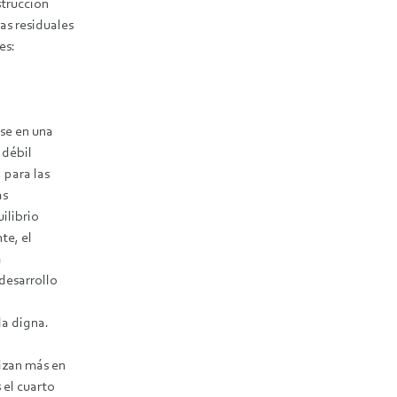
strucción
as residuales
es:
se en una
 débil
 para las
as
ilibrio
te, el
a
desarrollo
a digna.
lizan más en
 el cuarto