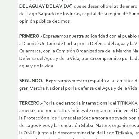
DEL AGUA Y DE LA VIDA”
, que se desarrolló el 27 de enero
del Lago Sagrado de los Incas, capital de la región de Puno
opinión pública decimos:
PRIMERO.-
Expresamos nuestra solidaridad con el pueblo 
al Comité Unitario de Lucha por la Defensa del Agua y la V
Cajamarca, con la Comisión Organizadora de la Marcha Nac
Defensa del Agua y de la Vida, por su compromiso por la d
agua y de la vida.
SEGUNDO.-
Expresamos nuestro respaldo a la temática di
gran Marcha Nacional por la defensa del Agua y de la Vida.
TERCERO.-
Por la declaratoria internacional del TITIKAK
amenazado por los altos índices de contaminación en el D
la Protección a los Humedales (declaratoria apoyada por 
de Lagos Vivos y la Fundación Global Nature, organismos
la ONU); junto a la descontaminación del Lago Titikaka, la