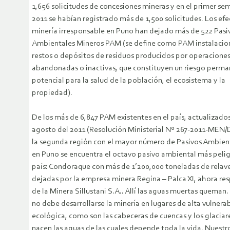
1,656 solicitudes de concesiones mineras y en el primer se
2011 se habían registrado más de 1,500 solicitudes. Los efe
minería irresponsable en Puno han dejado más de 522 Pasi
Ambientales Mineros PAM (se define como PAM instalacion
restos o depósitos de residuos producidos por operaciones
abandonadas o inactivas, que constituyen un riesgo perma
potencial para la salud de la población, el ecosistema y la
propiedad).
De los más de 6,847 PAM existentes en el país, actualizado
agosto del 2011 (Resolución Ministerial Nº 267-2011-MEN/
la segunda región con el mayor número de Pasivos Ambien
en Puno se encuentra el octavo pasivo ambiental más pelig
país: Condoraque con más de 1’200,000 toneladas de relav
dejadas por la empresa minera Regina – Palca XI, ahora re
de la Minera Sillustani S.A.. Allí las aguas muertas queman.
no debe desarrollarse la minería en lugares de alta vulnera
ecológica, como son las cabeceras de cuencas y los glacia
nacen las aguas de las cuales depende toda la vida. Nuestro