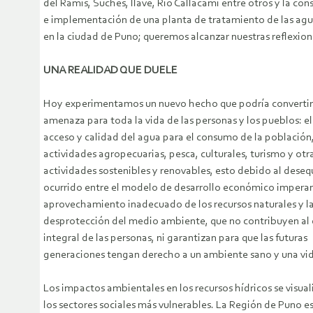
del Ramis, Suches, Ilave, Río Callacami entre otros y la con
e implementación de una planta de tratamiento de las agu
en la ciudad de Puno; queremos alcanzar nuestras reflexion
UNA REALIDAD QUE DUELE
Hoy experimentamos un nuevo hecho que podría convertir
amenaza para toda la vida de las personas y los pueblos: el
acceso y calidad del agua para el consumo de la población,
actividades agropecuarias, pesca, culturales, turismo y otr
actividades sostenibles y renovables, esto debido al desequ
ocurrido entre el modelo de desarrollo económico imperan
aprovechamiento inadecuado de los recursos naturales y l
desprotección del medio ambiente, que no contribuyen al 
integral de las personas, ni garantizan para que las futuras
generaciones tengan derecho a un ambiente sano y una vid
Los impactos ambientales en los recursos hídricos se visua
los sectores sociales más vulnerables. La Región de Puno es