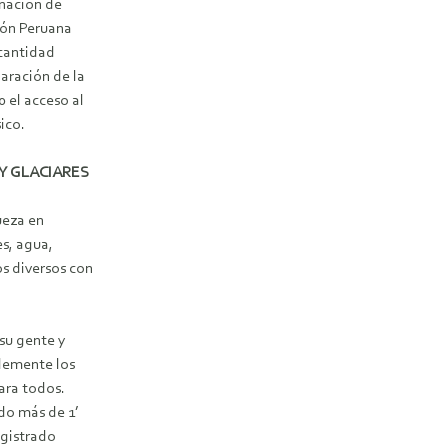
inación de
ción Peruana
 cantidad
aración de la
 el acceso al
ico.
Y GLACIARES
ueza en
es, agua,
s diversos con
su gente y
blemente los
ara todos.
do más de 1’
egistrado