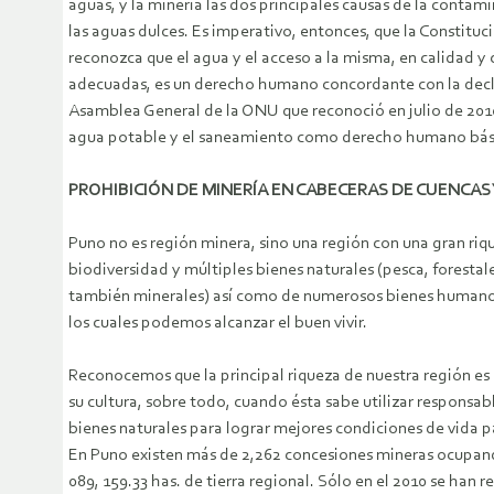
aguas, y la minería las dos principales causas de la contam
las aguas dulces. Es imperativo, entonces, que la Constitu
reconozca que el agua y el acceso a la misma, en calidad y
adecuadas, es un derecho humano concordante con la decl
Asamblea General de la ONU que reconoció en julio de 2010
agua potable y el saneamiento como derecho humano bás
PROHIBICIÓN DE MINERÍA EN CABECERAS DE CUENCAS 
Puno no es región minera, sino una región con una gran riq
biodiversidad y múltiples bienes naturales (pesca, forestal
también minerales) así como de numerosos bienes humano
los cuales podemos alcanzar el buen vivir.
Reconocemos que la principal riqueza de nuestra región es 
su cultura, sobre todo, cuando ésta sabe utilizar responsa
bienes naturales para lograr mejores condiciones de vida p
En Puno existen más de 2,262 concesiones mineras ocupan
089, 159.33 has. de tierra regional. Sólo en el 2010 se han r