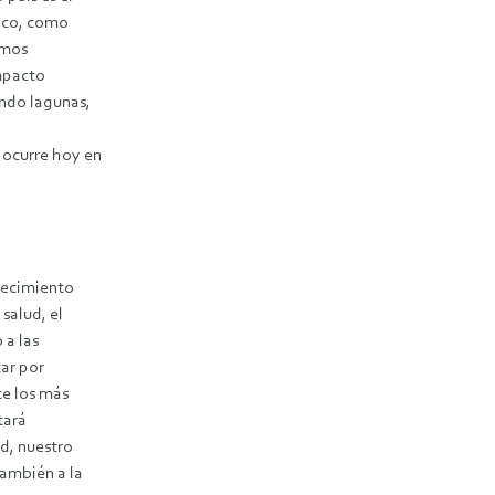
tico, como
emos
impacto
endo lagunas,
 ocurre hoy en
crecimiento
salud, el
 a las
tar por
e los más
tará
d, nuestro
también a la