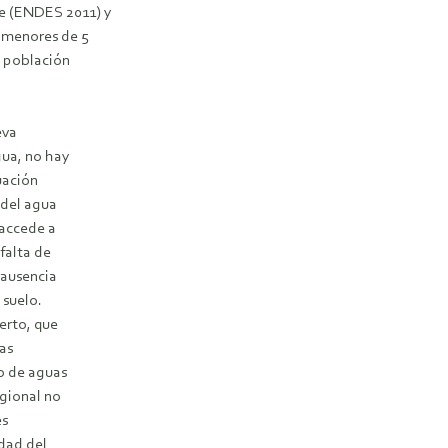
e (ENDES 2011) y
s menores de 5
a población
eva
gua, no hay
uación
 del agua
 accede a
falta de
 ausencia
 suelo.
erto, que
as
to de aguas
egional no
es
idad del