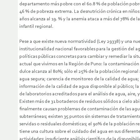
departamento más pobre con el 60.8 % de población pobr
46 % de pobreza extrema. La desnutrición crónica en niño
años alcanza al 19. % y la anemia ataca a más del 78% de l
infantil regional.
Pese a que existe nueva normatividad (Ley 29338) y una nu
institucionalidad nacional favorables para la gestión del a
políticas públicas concretas para cambiar y remediar la sit
actual que vivimos en la Región de Puno: la contaminación
dulce alcanza al 80%; sólo el 25% de la población regional
agua segura; carencia de monitoreo de la calidad de agua; 
información de la calidad de agua disponible al público; la
de laboratorios acreditados para el análisis de agua, aire, y
Existen más de 31 botaderos de residuos sólidos a cielo abi
finalmente causan problemas de contaminación de las agu
subterráneas; existen 35 puntos sin sistemas de tratamien
servidas o residuales domésticas; el 90% de la población r
tiene una cultura sobre el cuidado del agua en sus diferent
actividades; insuficiente análisis científico de la disponibil