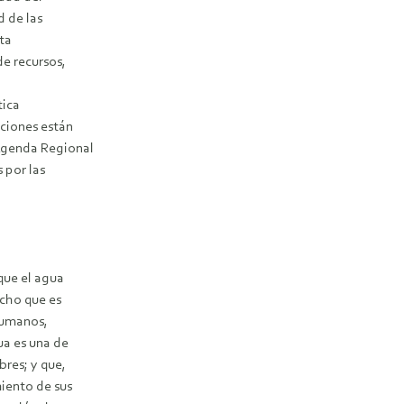
d de las
sta
e recursos,
tica
aciones están
Agenda Regional
 por las
que el agua
cho que es
humanos,
ua es una de
bres; y que,
miento de sus