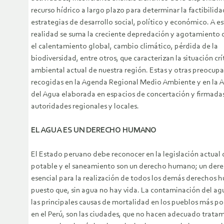
recurso hídrico a largo plazo para determinar la factibilida
estrategias de desarrollo social, político y económico. A e
realidad se suma la creciente depredación y agotamiento d
el calentamiento global, cambio climático, pérdida de la
biodiversidad, entre otros, que caracterizan la situación crí
ambiental actual de nuestra región. Estas y otras preocup
recogidas en la Agenda Regional Medio Ambiente y en la 
del Agua elaborada en espacios de concertación y firmadas
autoridades regionales y locales.
EL AGUA ES UN DERECHO HUMANO
El Estado peruano debe reconocer en la legislación actual 
potable y el saneamiento son un derecho humano; un dere
esencial para la realización de todos los demás derechos 
puesto que, sin agua no hay vida. La contaminación del ag
las principales causas de mortalidad en los pueblos más po
en el Perú, son las ciudades, que no hacen adecuado trata