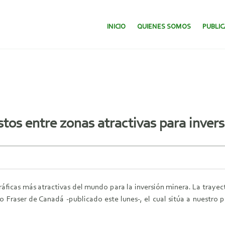
SALTAR AL CONTENIDO.
INICIO
QUIENES SOMOS
PUBLI
stos entre zonas atractivas para inver
ficas más atractivas del mundo para la inversión minera. La trayect
 Fraser de Canadá -publicado este lunes-, el cual sitúa a nuestro pa