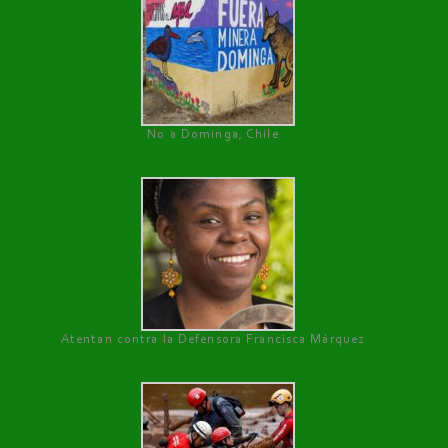
No a Dominga, Chile
Atentan contra la Defensora Francisca Márquez