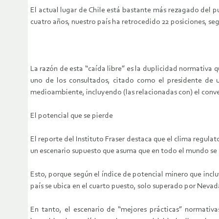
El actual lugar de Chile está bastante más rezagado del 
cuatro años, nuestro país ha retrocedido 22 posiciones, seg
La razón de esta “caída libre” es la duplicidad normativa 
uno de los consultados, citado como el presidente de un
medioambiente, incluyendo (las relacionadas con) el conven
El potencial que se pierde
El reporte del Instituto Fraser destaca que el clima regula
un escenario supuesto que asuma que en todo el mundo se of
Esto, porque según el índice de potencial minero que incl
país se ubica en el cuarto puesto, solo superado por Nevada
En tanto, el escenario de “mejores prácticas” normativ