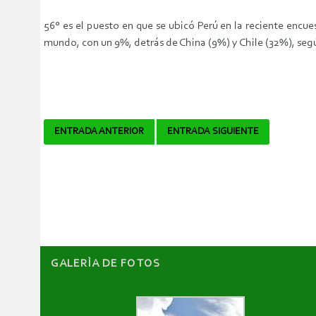
56° es el puesto en que se ubicó Perú en la reciente encu
mundo, con un 9%, detrás de China (9%) y Chile (32%), segú
Navegador
ENTRADA ANTERIOR
ENTRADA SIGUIENTE
de
artículos
GALERÌA DE FOTOS