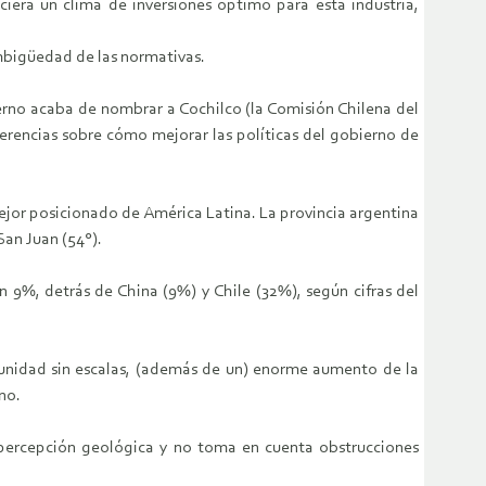
ciera un clima de inversiones óptimo para esta industria,
mbigüedad de las normativas.
erno acaba de nombrar a Cochilco (la Comisión Chilena del
erencias sobre cómo mejorar las políticas del gobierno de
 mejor posicionado de América Latina. La provincia argentina
San Juan (54°).
 9%, detrás de China (9%) y Chile (32%), según cifras del
omunidad sin escalas, (además de un) enorme aumento de la
no.
la percepción geológica y no toma en cuenta obstrucciones