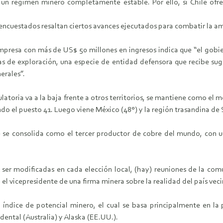
y un régimen minero completamente estable. Por ello, si Chile ofre
 encuestados resaltan ciertos avances ejecutados para combatir la a
 empresa con más de US$ 50 millones en ingresos indica que “el gobi
s de exploración, una especie de entidad defensora que recibe sug
erales”.
gulatoria va a la baja frente a otros territorios, se mantiene como el
do el puesto 41. Luego viene México (48°) y la región trasandina de 
ue se consolida como el tercer productor de cobre del mundo, con un
 ser modificadas en cada elección local, (hay) reuniones de la c
 el vicepresidente de una firma minera sobre la realidad del país veci
l índice de potencial minero, el cual se basa principalmente en 
dental (Australia) y Alaska (EE.UU.).