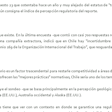
puesto 23 que ostentaba hace un año y muy alejado del estatus de “
ún consigna el índice de percepción regulatoria del reporte.
que existe. En la última encuesta -que contó con casi 700 respuestas 
a compañía extractora, indicó que en Chile hay “incertidumbre e
io 169 de la Organización Internacional del Trabajo”, que resguarda 
torio es un factor trascendental para restarle competitividad a áreas
recen las “mejores prácticas” normativas, Chile sería uno de los ter
uye el sondeo -que se basa principalmente en la percepción geológic
 (EE.UU.), Australia occidental y Alaska (EE.UU.).
as tiene que ver con un contexto en donde se garantice una regul