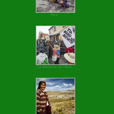
Perú
Tía María no va ! Perú