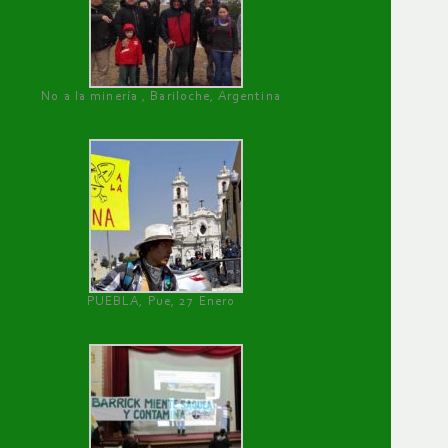
No a la minería , Bariloche, Argentina
PUEBLA, Pue, 27 Enero