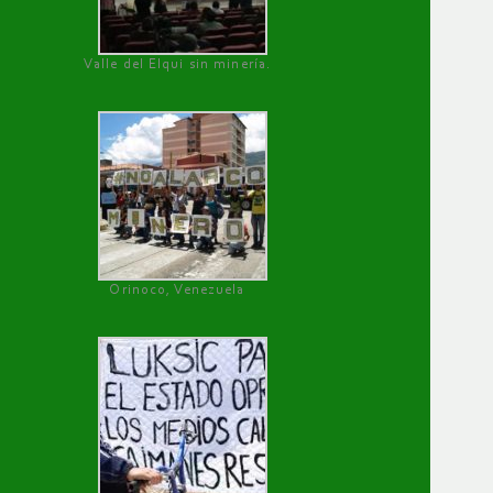
Valle del Elqui sin minería.
Orinoco, Venezuela