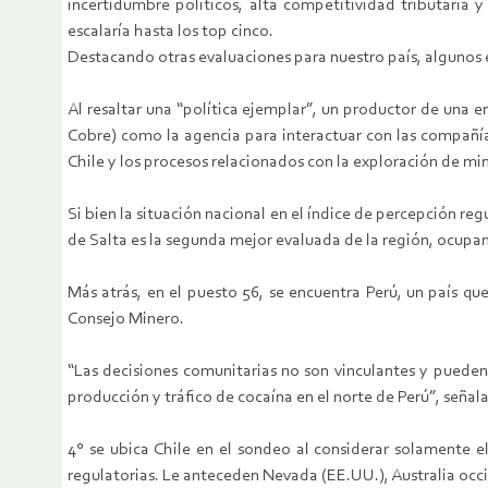
incertidumbre políticos, alta competitividad tributaria 
escalaría hasta los top cinco.
Destacando otras evaluaciones para nuestro país, algunos
Al resaltar una “política ejemplar”, un productor de una
Cobre) como la agencia para interactuar con las compañía
Chile y los procesos relacionados con la exploración de min
Si bien la situación nacional en el índice de percepción re
de Salta es la segunda mejor evaluada de la región, ocupan
Más atrás, en el puesto 56, se encuentra Perú, un país q
Consejo Minero.
“Las decisiones comunitarias no son vinculantes y pueden
producción y tráfico de cocaína en el norte de Perú”, señala
4° se ubica Chile en el sondeo al considerar solamente e
regulatorias. Le anteceden Nevada (EE.UU.), Australia occi