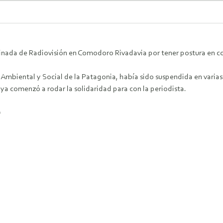
inada de Radiovisión en Comodoro Rivadavia por tener postura en co
o Ambiental y Social de la Patagonia, había sido suspendida en varia
s ya comenzó a rodar la solidaridad para con la periodista.
!