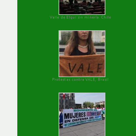
Valle de Elqui sin minería. Chile
Protestas contra VALE, Brasil