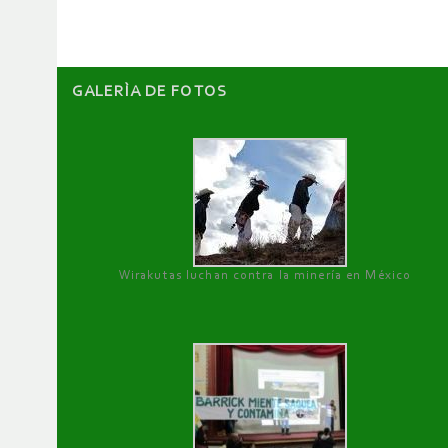
artículos
GALERÌA DE FOTOS
Wirakutas luchan contra la minería en México