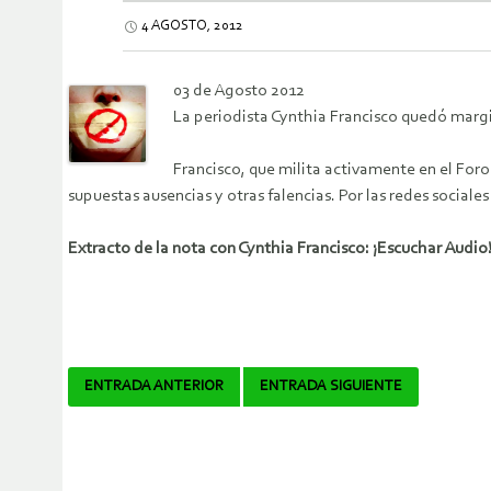
4 AGOSTO, 2012
03 de Agosto 2012
La periodista Cynthia Francisco quedó marg
Francisco, que milita activamente en el For
supuestas ausencias y otras falencias. Por las redes sociale
Extracto de la nota con Cynthia Francisco: ¡Escuchar Audio
Navegador
ENTRADA ANTERIOR
ENTRADA SIGUIENTE
de