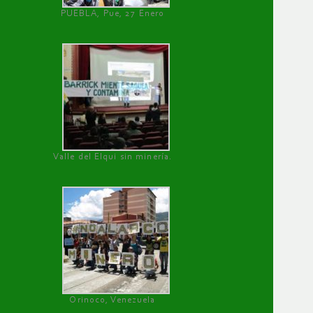
PUEBLA, Pue, 27 Enero
Valle del Elqui sin minería.
Orinoco, Venezuela