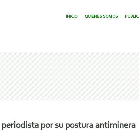
SALTAR AL CONTENIDO.
INICIO
QUIENES SOMOS
PUBLI
periodista por su postura antiminera