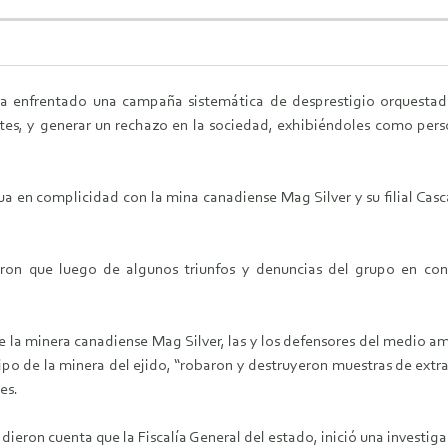
a enfrentado una campaña sistemática de desprestigio orquestada
ntes, y generar un rechazo en la sociedad, exhibiéndoles como pers
a en complicidad con la mina canadiense Mag Silver y su filial Casc
on que luego de algunos triunfos y denuncias del grupo en con
e la minera canadiense Mag Silver, las y los defensores del medio am
quipo de la minera del ejido, “robaron y destruyeron muestras de ext
es.
 dieron cuenta que la Fiscalía General del estado, inició una investi