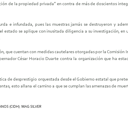
cción de la propiedad privada” en contra de más de doscientos inte
surda e infundada, pues las muestras jamás se destruyeron y ade
 estado se aplique con inusitada diligencia a su investigación, en
.
arzón, que cuentan con medidas cautelares otorgadas por la Comisión
ernador César Horacio Duarte contra la organización que ha estad
a de desprestigio orquestada desde el Gobierno estatal que pretend
ntas, esto allana el camino a que se cumplan las amenazas de muert
NOS (CIDH)
,
MAG SILVER