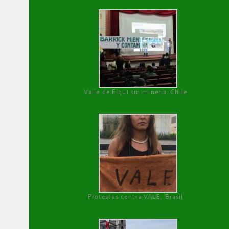
Valle de Elqui sin minería. Chile
Protestas contra VALE, Brasil