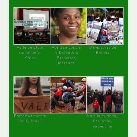
Valle de Elqui
Atentan contra
Defensoras de
sin minería.
la Defensora
Bolivia
Chile
Francisca
Márquez
Protestas contra
No a la minería ,
VALE, Brasil
Bariloche,
Argentina