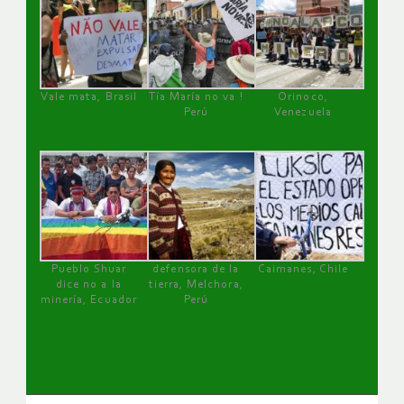
Vale mata, Brasil
Tía María no va !
Orinoco,
Perú
Venezuela
Pueblo Shuar
defensora de la
Caimanes, Chile
dice no a la
tierra, Melchora,
minería, Ecuador
Perú