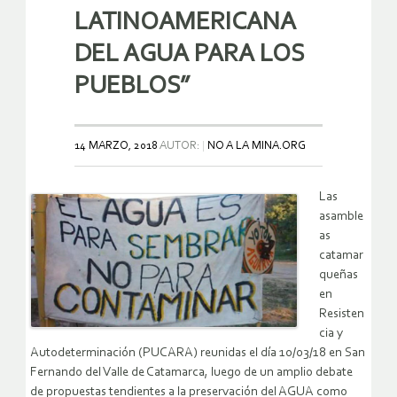
LATINOAMERICANA
DEL AGUA PARA LOS
PUEBLOS”
14 MARZO, 2018
AUTOR:
NO A LA MINA.ORG
Las
asamble
as
catamar
queñas
en
Resisten
cia y
Autodeterminación (PUCARA) reunidas el día 10/03/18 en San
Fernando del Valle de Catamarca, luego de un amplio debate
de propuestas tendientes a la preservación del AGUA como