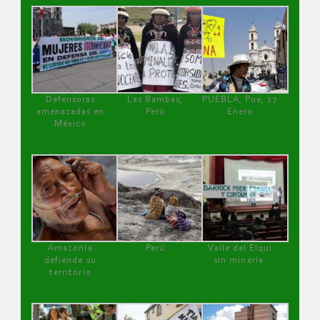
Defensoras
Las Bambas,
PUEBLA, Pue, 27
amenazadas en
Perú
Enero
México
Amazonía
Perú
Valle del Elqui
defiende su
sin minería.
territorio