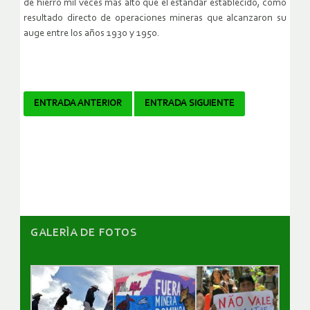
de hierro mil veces más alto que el estándar establecido, como
resultado directo de operaciones mineras que alcanzaron su
auge entre los años 1930 y 1950.
Navegador
ENTRADA ANTERIOR
ENTRADA SIGUIENTE
de
artículos
GALERÌA DE FOTOS