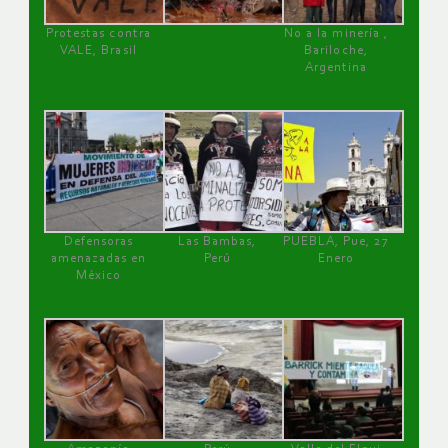
Protestas contra
No a la minería ,
VALE, Brasil
Bariloche,
Argentina
Defensoras
Las Bambas,
PUEBLA, Pue, 27
amenazadas en
Perú
Enero
México