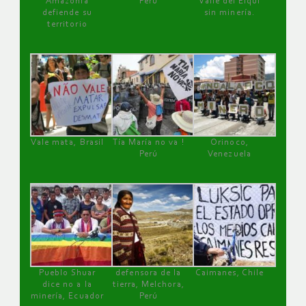
Amazonía
Perú
Valle del Elqui
defiende su
sin minería.
territorio
Vale mata, Brasil
Tía María no va !
Orinoco,
Perú
Venezuela
Pueblo Shuar
defensora de la
Caimanes, Chile
dice no a la
tierra, Melchora,
minería, Ecuador
Perú