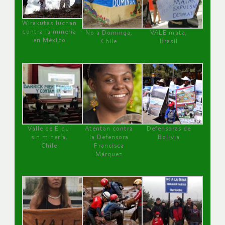
Wirakutas luchan
contra la minería
No a Dominga,
VALE mata,
en México
Chile
Brasil
Valle de Elqui
Atentan contra
Defensoras de
sin minería.
la Defensora
Bolivia
Chile
Francisca
Márquez