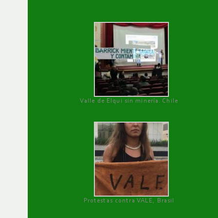
Valle de Elqui sin minería. Chile
Protestas contra VALE, Brasil