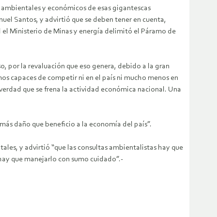
os ambientales y económicos de esas gigantescas
uel Santos, y advirtió que se deben tener en cuenta,
l el Ministerio de Minas y energía delimitó el Páramo de
so, por la revaluación que eso genera, debido a la gran
os capaces de competir ni en el país ni mucho menos en
e verdad que se frena la actividad económica nacional. Una
 más daño que beneficio a la economía del país”.
les, y advirtió “que las consultas ambientalistas hay que
o hay que manejarlo con sumo cuidado”.-