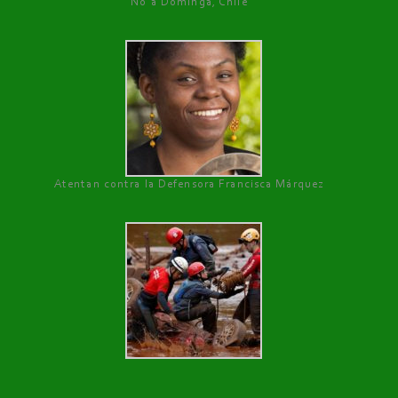
No a Dominga, Chile
Atentan contra la Defensora Francisca Márquez