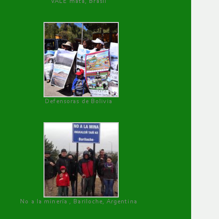
VALE mata, Brasil
Defensoras de Bolivia
No a la minería , Bariloche, Argentina