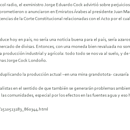
acol radio, el exministro Jorge Eduardo Cock advirtió sobre perjuici
 prometieron o anunciaron en Emiratos Árabes al presidente Juan Man
encias de la Corte Constitucional relacionadas con el Acto por el cua
duce hoy en país, no sería una noticia buena para el país, sería azaro
ercado de divisas. Entonces, con una moneda bien revaluada no som
 producción industrial y agrícola: todo todo se nos va al suelo, y d
minas Jorge Cock Londoño.
 “duplicando la producción actual –en una mina grandotota- causaría
alistas en el sentido de que también se generarán problemas ambienta
 las comunidades, especial por los efectos en las fuentes agua y es
n/1510513183_860344.html