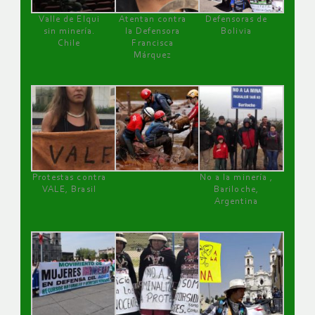
Valle de Elqui
Atentan contra
Defensoras de
sin minería.
la Defensora
Bolivia
Chile
Francisca
Márquez
Protestas contra
No a la minería ,
VALE, Brasil
Bariloche,
Argentina