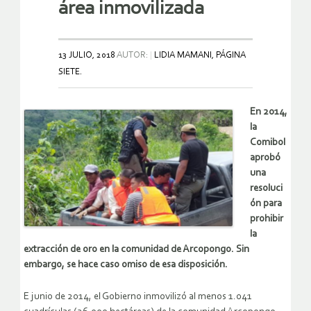
área inmovilizada
13 JULIO, 2018
AUTOR:
LIDIA MAMANI, PÁGINA
SIETE.
En 2014,
la
Comibol
aprobó
una
resoluci
ón para
prohibir
la
extracción de oro en la comunidad de Arcopongo. Sin
embargo, se hace caso omiso de esa disposición.
E junio de 2014, el Gobierno inmovilizó al menos 1.041