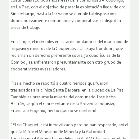
cuadrículas (26.000 hectáreas) de la comunidad Arcopongo,
en La Paz, con el objetivo de parar la explotación ilegal de oro.
Sin embargo, hasta la fecha no se cumple tal disposición,
donde nuevamente comunarios y cooperativas se disputan
áreas de trabajo.
En el lugar, el miércoles en la tarde pobladores del municipio de
Inquisivi y mineros de la Cooperativa Ullakaya Condoriri, que
reclaman un derecho preferente sobre 50 cuadrículas de la
Comibol, se enfrentaron presuntamente con otro grupo de
cooperativistas avasalladores.
Tras el hecho se reportó a cuatro heridos que fueron
trasladados a la clínica Santa Bárbara, en la ciudad de La Paz.
También se presume la muerte del comunario José Acho
Beltrán, según el representante de la Provincia Inquisivi,
Francisco Eugenio, hecho que no se confirmó.
“El río Chaqueti está inmovilizado pero no han respetado, ahí el
que falló fue el Ministerio de Minería y la Autoridad
Jurisdiccional Administrativa Minera (AJAM). Hemos remitido