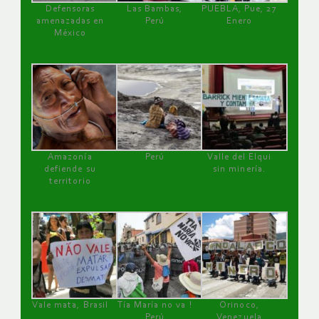
Defensoras
Las Bambas,
PUEBLA, Pue, 27
amenazadas en
Perú
Enero
México
Amazonía
Perú
Valle del Elqui
defiende su
sin minería.
territorio
Vale mata, Brasil
Tía María no va !
Orinoco,
Perú
Venezuela