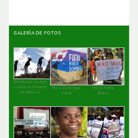
artículos
GALERÌA DE FOTOS
Wirakutas luchan
contra la minería
No a Dominga,
VALE mata,
en México
Chile
Brasil