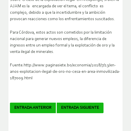
AJAM es la encargada de ver el tema, el conflicto es
complejo, debido a que la incertidumbre y la ambición
provocan reacciones como los enfrentamientos suscitados.
Para Córdova, estos actos son cometidos por la limitación
nacional para generar nuevos empleos, la diferencia de
ingresos entre un empleo formal y la explotación de oro y la
venta ilegal de minerales.
Fuente:http://www.paginasiete.bo/economia/2018/7/13/en-
anos-explotacion-ilegal-de-oro-no-cesa-en-area-inmovilizada-
187009.html
Navegador
ENTRADA ANTERIOR
ENTRADA SIGUIENTE
de