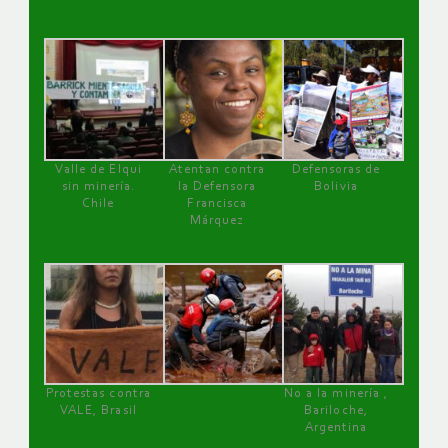
Valle de Elqui
Atentan contra
Defensoras de
sin minería.
la Defensora
Bolivia
Chile
Francisca
Márquez
Protestas contra
No a la minería ,
VALE, Brasil
Bariloche,
Argentina