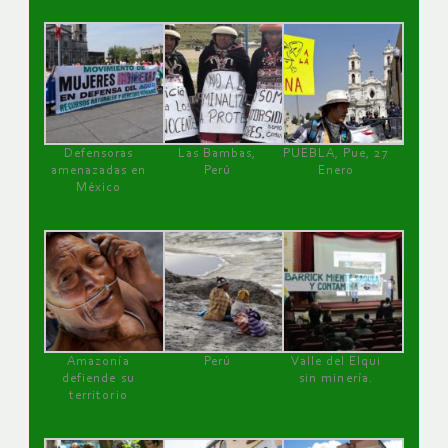
Defensoras
Las Bambas,
PUEBLA, Pue, 27
amenazadas en
Perú
Enero
México
Amazonía
Perú
Valle del Elqui
defiende su
sin minería.
territorio