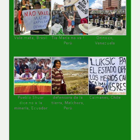
Vale mata, Brasil
Tía María no va !
Orinoco,
Perú
Venezuela
Pueblo Shuar
defensora de la
Caimanes, Chile
dice no a la
tierra, Melchora,
minería, Ecuador
Perú