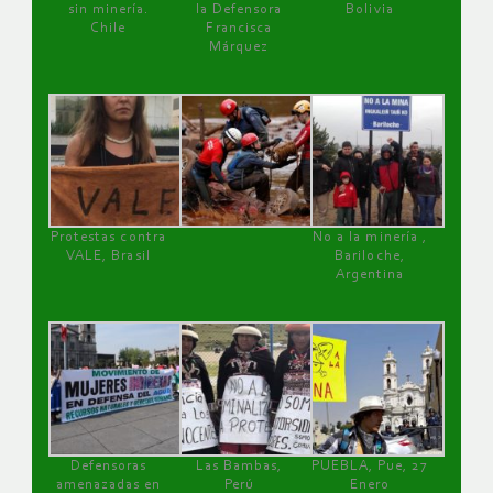
sin minería.
la Defensora
Bolivia
Chile
Francisca
Márquez
Protestas contra
No a la minería ,
VALE, Brasil
Bariloche,
Argentina
Defensoras
Las Bambas,
PUEBLA, Pue, 27
amenazadas en
Perú
Enero