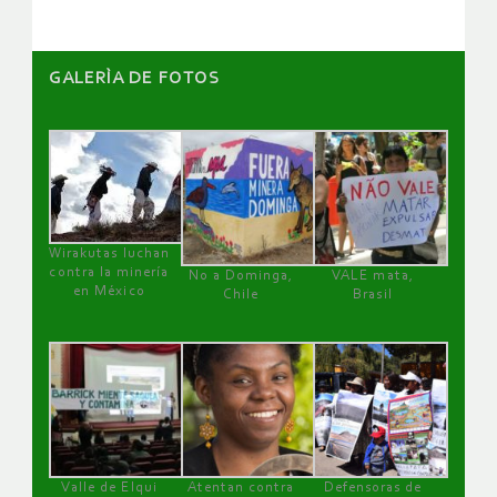
GALERÌA DE FOTOS
Wirakutas luchan
contra la minería
No a Dominga,
VALE mata,
en México
Chile
Brasil
Valle de Elqui
Atentan contra
Defensoras de