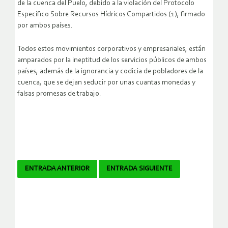
de la cuenca del Puelo, debido a la violación del Protocolo
Especifico Sobre Recursos Hídricos Compartidos (1), firmado
por ambos países.
Todos estos movimientos corporativos y empresariales, están
amparados por la ineptitud de los servicios públicos de ambos
países, además de la ignorancia y codicia de pobladores de la
cuenca, que se dejan seducir por unas cuantas monedas y
falsas promesas de trabajo.
Navegador
ENTRADA ANTERIOR
ENTRADA SIGUIENTE
de
artículos