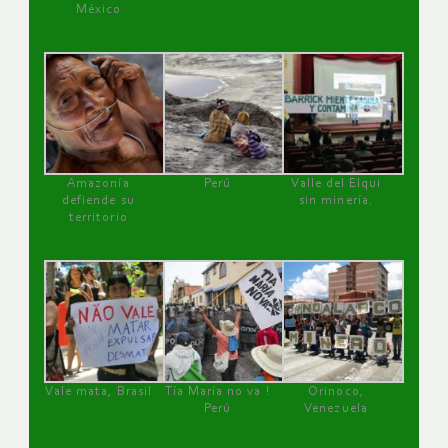
México
Amazonía
Perú
Valle del Elqui
defiende su
sin minería.
territorio
Vale mata, Brasil
Tía María no va !
Orinoco,
Perú
Venezuela