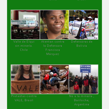
Valle de Elqui
Atentan contra
Defensoras de
sin minería.
la Defensora
Bolivia
Chile
Francisca
Márquez
Protestas contra
No a la minería ,
VALE, Brasil
Bariloche,
Argentina