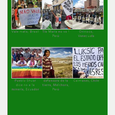
Vale mata, Brasil
Tía María no va !
Orinoco,
Perú
Venezuela
Pueblo Shuar
defensora de la
Caimanes, Chile
dice no a la
tierra, Melchora,
minería, Ecuador
Perú