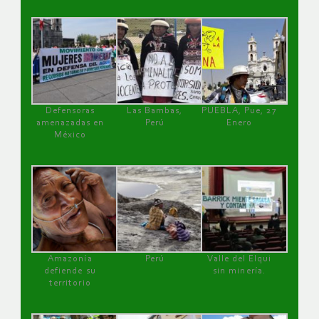
Defensoras
Las Bambas,
PUEBLA, Pue, 27
amenazadas en
Perú
Enero
México
Amazonía
Perú
Valle del Elqui
defiende su
sin minería.
territorio