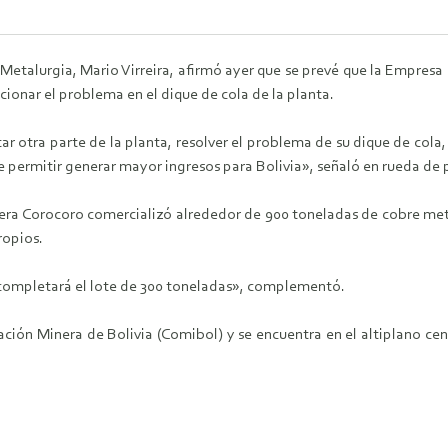
 Metalurgia, Mario Virreira, afirmó ayer que se prevé que la Empres
cionar el problema en el dique de cola de la planta.
 otra parte de la planta, resolver el problema de su dique de cola, 
 permitir generar mayor ingresos para Bolivia», señaló en rueda de 
nera Corocoro comercializó alrededor de 900 toneladas de cobre met
ropios.
 completará el lote de 300 toneladas», complementó.
ión Minera de Bolivia (Comibol) y se encuentra en el altiplano cent