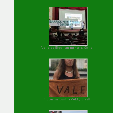
Valle de Elqui sin minería. Chile
Protestas contra VALE, Brasil