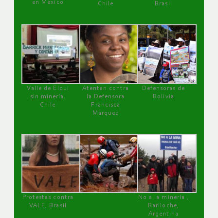
en México
Chile
Brasil
Valle de Elqui
Atentan contra
Defensoras de
sin minería.
la Defensora
Bolivia
Chile
Francisca
Márquez
Protestas contra
No a la minería ,
VALE, Brasil
Bariloche,
Argentina