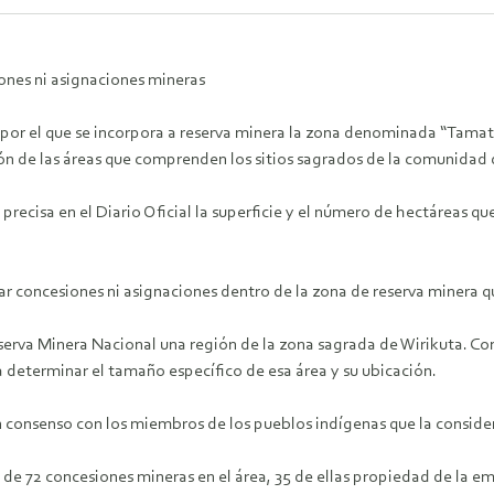
ones ni asignaciones mineras
 por el que se incorpora a reserva minera la zona denominada “Tamats
ón de las áreas que comprenden los sitios sagrados de la comunidad 
 precisa en el Diario Oficial la superficie y el número de hectáreas q
ar concesiones ni asignaciones dentro de la zona de reserva minera
serva Minera Nacional una región de la zona sagrada de Wirikuta. C
a determinar el tamaño específico de esa área y su ubicación.
 consenso con los miembros de los pueblos indígenas que la conside
de 72 concesiones mineras en el área, 35 de ellas propiedad de la emp