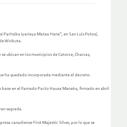
i Paritsika Iyarieya Mataa Hane”, en San Luis Potosí,
de Wirikuta.
ue se ubican en los municipios de Catorce, Charcas,
 que ha quedado incorporada mediante el decreto.
on base en el llamado Pacto Hauxa Manaka, firmado en abril
ran sagrada.
resa canadiense First Majestic Silver, por lo que se