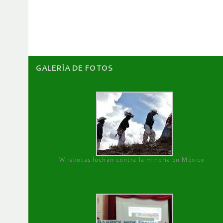
de
artículos
GALERÌA DE FOTOS
Wirakutas luchan contra la minería en México