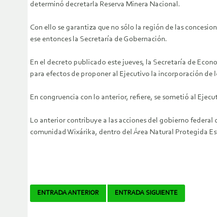
determinó decretarla Reserva Minera Nacional.
Con ello se garantiza que no sólo la región de las concesio
ese entonces la Secretaría de Gobernación.
En el decreto publicado este jueves, la Secretaría de Econo
para efectos de proponer al Ejecutivo la incorporación de l
En congruencia con lo anterior, refiere, se sometió al Eje
Lo anterior contribuye a las acciones del gobierno federal
comunidad Wixárika, dentro del Área Natural Protegida Es
Navegador
ENTRADA ANTERIOR
ENTRADA SIGUIENTE