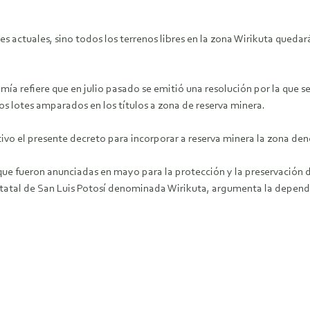
nes actuales, sino todos los terrenos libres en la zona Wirikuta qued
mía refiere que en julio pasado se emitió una resolución por la que s
os lotes amparados en los títulos a zona de reserva minera.
cutivo el presente decreto para incorporar a reserva minera la zona 
 que fueron anunciadas en mayo para la protección y la preservación 
tatal de San Luis Potosí denominada Wirikuta, argumenta la depend