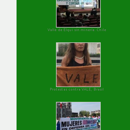
Valle de Elqui sin minería. Chile
Protestas contra VALE, Brasil