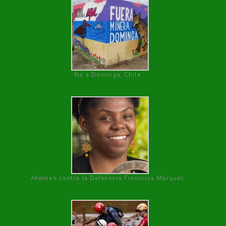
No a Dominga, Chile
Atentan contra la Defensora Francisca Márquez