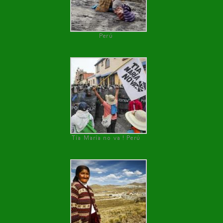
Perú
Tía María no va ! Perú