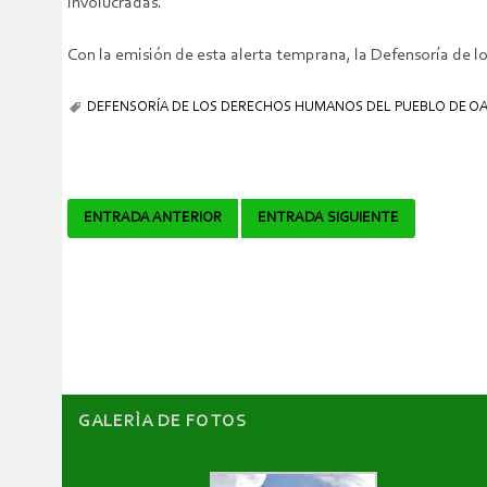
involucradas.
Con la emisión de esta alerta temprana, la Defensoría de
DEFENSORÍA DE LOS DERECHOS HUMANOS DEL PUEBLO DE O
Navegador
ENTRADA ANTERIOR
ENTRADA SIGUIENTE
de
artículos
GALERÌA DE FOTOS