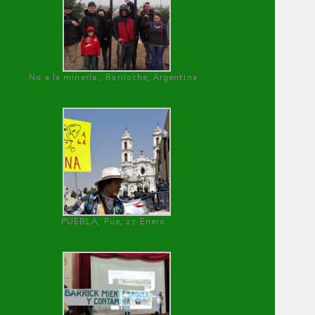
No a la minería , Bariloche, Argentina
PUEBLA, Pue, 27 Enero