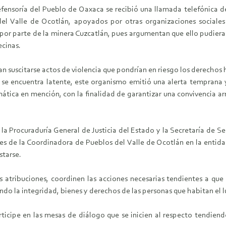
fensoría del Pueblo de Oaxaca se recibió una llamada telefónica 
el Valle de Ocotlán, apoyados por otras organizaciones sociales
s por parte de la minera Cuzcatlán, pues argumentan que ello pudier
ecinas.
ran suscitarse actos de violencia que pondrían en riesgo los derecho
n se encuentra latente, este organismo emitió una alerta temprana y
tica en mención, con la finalidad de garantizar una convivencia ar
la Procuraduría General de Justicia del Estado y la Secretaría de Seg
es de la Coordinadora de Pueblos del Valle de Ocotlán en la entidad
starse.
atribuciones, coordinen las acciones necesarias tendientes a que l
ndo la integridad, bienes y derechos de las personas que habitan el l
icipe en las mesas de diálogo que se inicien al respecto tendiendo