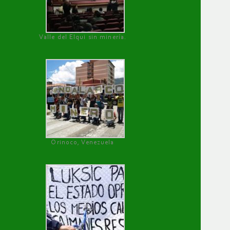
Valle del Elqui sin minería.
Orinoco, Venezuela