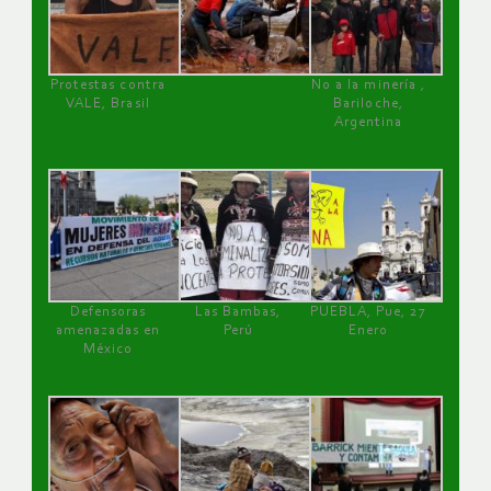
Protestas contra
No a la minería ,
VALE, Brasil
Bariloche,
Argentina
Defensoras
Las Bambas,
PUEBLA, Pue, 27
amenazadas en
Perú
Enero
México