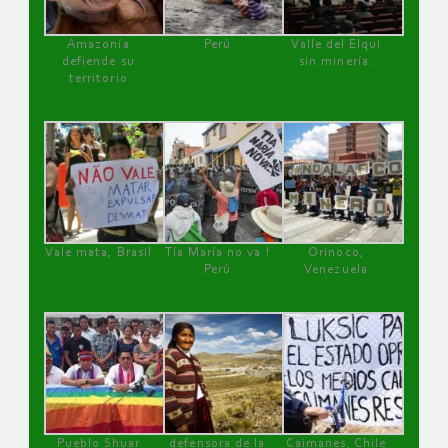
Amazonía
Perú
Valle del Elqui
defiende su
sin minería.
territorio
Vale mata, Brasil
Tía María no va !
Orinoco,
Perú
Venezuela
Pueblo Shuar
defensora de la
Caimanes, Chile