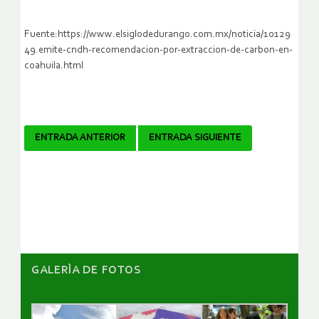
Fuente:https://www.elsiglodedurango.com.mx/noticia/10129
49.emite-cndh-recomendacion-por-extraccion-de-carbon-en-
coahuila.html
Navegador
ENTRADA ANTERIOR
ENTRADA SIGUIENTE
de
artículos
GALERÌA DE FOTOS