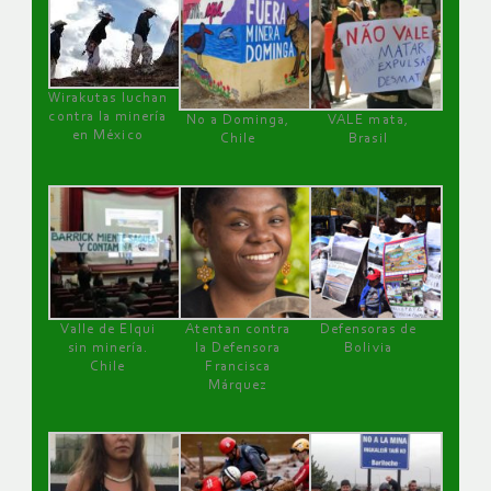
Wirakutas luchan
contra la minería
No a Dominga,
VALE mata,
en México
Chile
Brasil
Valle de Elqui
Atentan contra
Defensoras de
sin minería.
la Defensora
Bolivia
Chile
Francisca
Márquez