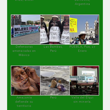
Argentina
Defensoras
Las Bambas,
PUEBLA, Pue, 27
amenazadas en
Perú
Enero
México
Amazonía
Perú
Valle del Elqui
defiende su
sin minería.
territorio