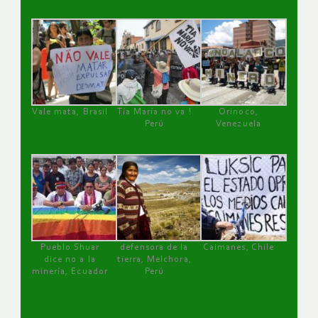
Vale mata, Brasil
Tía María no va !
Orinoco,
Perú
Venezuela
Pueblo Shuar
defensora de la
Caimanes, Chile
dice no a la
tierra, Melchora,
minería, Ecuador
Perú