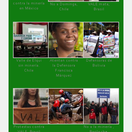
contra la minería
No a Dominga,
VALE mata,
en México
Chile
Brasil
Valle de Elqui
Atentan contra
Defensoras de
sin minería.
la Defensora
Bolivia
Chile
Francisca
Márquez
Protestas contra
No a la minería ,
VALE, Brasil
Bariloche,