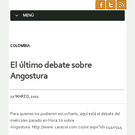
MENÚ
SALTAR AL CONTENIDO.
COLOMBIA
El último debate sobre
Angostura
20 MARZO, 2011
Para quienes no pudieron escucharlo, aquí está el debate del
miércoles pasado en Hora 20 sobre
Angostura: http://www.caracol.com.co/oir.aspx?id=1440544