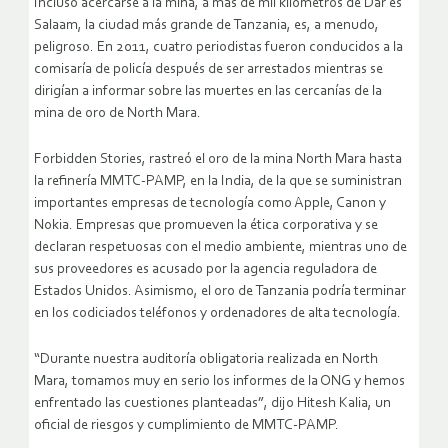
Incluso acercarse a la mina, a más de mil kilómetros de Dar es
Salaam, la ciudad más grande de Tanzania, es, a menudo,
peligroso. En 2011, cuatro periodistas fueron conducidos a la
comisaría de policía después de ser arrestados mientras se
dirigían a informar sobre las muertes en las cercanías de la
mina de oro de North Mara.
Forbidden Stories, rastreó el oro de la mina North Mara hasta
la refinería MMTC-PAMP, en la India, de la que se suministran
importantes empresas de tecnología como Apple, Canon y
Nokia. Empresas que promueven la ética corporativa y se
declaran respetuosas con el medio ambiente, mientras uno de
sus proveedores es acusado por la agencia reguladora de
Estados Unidos. Asimismo, el oro de Tanzania podría terminar
en los codiciados teléfonos y ordenadores de alta tecnología.
“Durante nuestra auditoría obligatoria realizada en North
Mara, tomamos muy en serio los informes de la ONG y hemos
enfrentado las cuestiones planteadas”, dijo Hitesh Kalia, un
oficial de riesgos y cumplimiento de MMTC-PAMP.