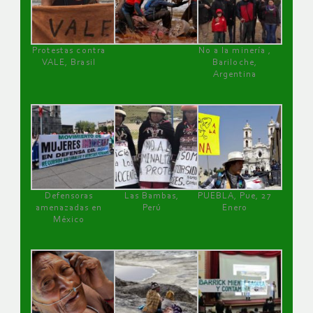
Protestas contra
No a la minería ,
VALE, Brasil
Bariloche,
Argentina
Defensoras
Las Bambas,
PUEBLA, Pue, 27
amenazadas en
Perú
Enero
México