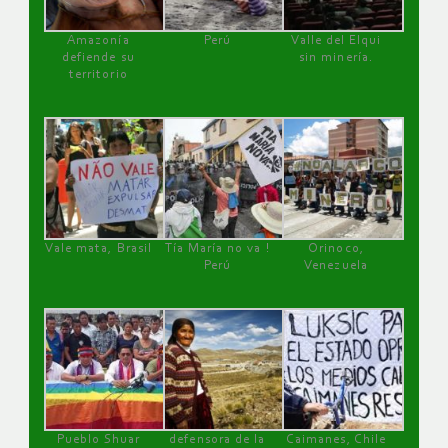
Amazonía
Perú
Valle del Elqui
defiende su
sin minería.
territorio
Vale mata, Brasil
Tía María no va !
Orinoco,
Perú
Venezuela
Pueblo Shuar
defensora de la
Caimanes, Chile