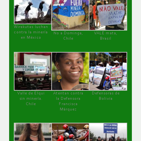
Wirakutas luchan
contra la minería
No a Dominga,
VALE mata,
en México
Chile
Brasil
Valle de Elqui
Atentan contra
Defensoras de
sin minería.
la Defensora
Bolivia
Chile
Francisca
Márquez