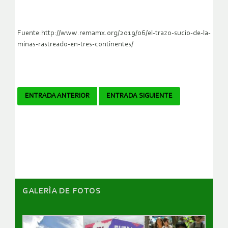
Fuente:http://www.remamx.org/2019/06/el-trazo-sucio-de-la-
minas-rastreado-en-tres-continentes/
Navegador
ENTRADA ANTERIOR
ENTRADA SIGUIENTE
de
artículos
GALERÌA DE FOTOS