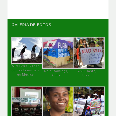
artículos
GALERÌA DE FOTOS
Wirakutas luchan
contra la minería
No a Dominga,
VALE mata,
en México
Chile
Brasil