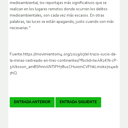
medioambiental, los reportajes más significativos que se
realizan en los lugares remotos donde ocurren los delitos
medioambientales, son cada vez más escasos. En otras
palabras, las luces se están apagando, justo cuando son más
necesarias.”
Fuente:https://movimientom4.org/2019/07/el-trazo-sucio-de-
la-minas-rastreado-en-tres-continentes/?fbclid=IwAR2KN-cP-
5AIksoon_amBSfmnANTIPH78u1CHuiomCVFhkLmokx704wb
7hQ.
Navegador
ENTRADA ANTERIOR
ENTRADA SIGUIENTE
de