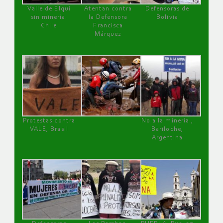
Valle de Elqui
Atentan contra
Defensoras de
sin minería.
la Defensora
Bolivia
Chile
Francisca
Márquez
Protestas contra
No a la minería ,
VALE, Brasil
Bariloche,
Argentina