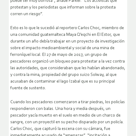
puede ser muy borrosa”, añade Parker. “Los activistas que
protestan y los periodistas que informan sobre la protesta
corren un riesgo”.
Esto es lo que le sucedió al reportero Carlos Choc, miembro de
una comunidad guatemalteca Maya Q’eqchi en El Estor, que
durante un año debía trabajar en un proyecto de investigación
sobre el impacto medioambiental y social de una mina de
ferroníquel local. El 27 de mayo de 2017, un grupo de
pescadores organizó un bloqueo para protestar a la vez contra
las autoridades, que consideraban que les habían abandonado,
y contra la mina, propiedad del grupo suizo Solway, al que
acusaban de contaminar el lago Izabal que es su principal
fuente de sustento.
Cuando los pescadores comenzaron a tirar piedras, los policías
respondieron con balas. Una hora y media después, un
pescador yacía muerto en el suelo en medio de un charco de
sangre, con un proyectil en su pecho disparado por un policía.
Carlos Choc, que capturó la escena con su cámara, fue
inmediatamente acusado de “amenazas”, “incitación a