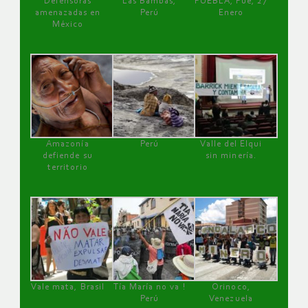
Defensoras
Las Bambas,
PUEBLA, Pue, 27
amenazadas en
Perú
Enero
México
Amazonía
Perú
Valle del Elqui
defiende su
sin minería.
territorio
Vale mata, Brasil
Tía María no va !
Orinoco,
Perú
Venezuela