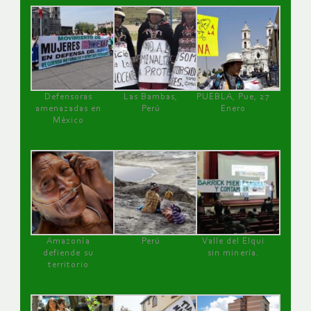
Defensoras
Las Bambas,
PUEBLA, Pue, 27
amenazadas en
Perú
Enero
México
Amazonía
Perú
Valle del Elqui
defiende su
sin minería.
territorio