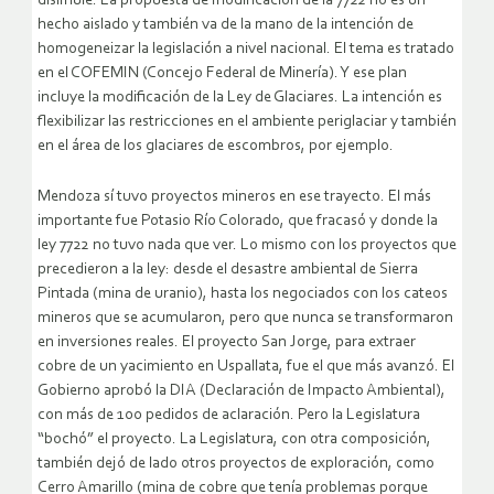
disimule. La propuesta de modificación de la 7722 no es un
hecho aislado y también va de la mano de la intención de
homogeneizar la legislación a nivel nacional. El tema es tratado
en el COFEMIN (Concejo Federal de Minería). Y ese plan
incluye la modificación de la Ley de Glaciares. La intención es
flexibilizar las restricciones en el ambiente periglaciar y también
en el área de los glaciares de escombros, por ejemplo.
Mendoza sí tuvo proyectos mineros en ese trayecto. El más
importante fue Potasio Río Colorado, que fracasó y donde la
ley 7722 no tuvo nada que ver. Lo mismo con los proyectos que
precedieron a la ley: desde el desastre ambiental de Sierra
Pintada (mina de uranio), hasta los negociados con los cateos
mineros que se acumularon, pero que nunca se transformaron
en inversiones reales. El proyecto San Jorge, para extraer
cobre de un yacimiento en Uspallata, fue el que más avanzó. El
Gobierno aprobó la DIA (Declaración de Impacto Ambiental),
con más de 100 pedidos de aclaración. Pero la Legislatura
“bochó” el proyecto. La Legislatura, con otra composición,
también dejó de lado otros proyectos de exploración, como
Cerro Amarillo (mina de cobre que tenía problemas porque