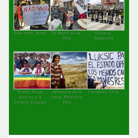
Vale mata, Brasil
Tía María no va !
Orinoco,
Perú
Venezuela
Pueblo Shuar
defensora de la
Caimanes, Chile
dice no a la
tierra, Melchora,
minería, Ecuador
Perú