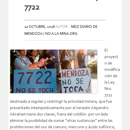
7722
10 OCTUBRE, 2018
AUTOR:
MDZ DIARIO DE
MENDOZA / NO A LA MINA.ORG
El
proyect
o de
modifica
ción de
la Ley
Nro.
7722
destinada a regular y restringir la actividad minera, que fue
presentado intempestivamente por el senador Alejandro
Abraham tiene dos claves, fuera del cotillón: por un lado
eliminar la posibilidad de sumar “otras sustancias” entre las
prohibiciones del uso de cianuro, mercurio y ácido sulfúrico;