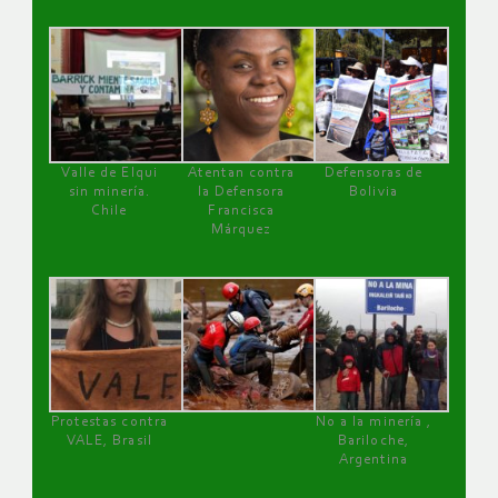
Valle de Elqui
Atentan contra
Defensoras de
sin minería.
la Defensora
Bolivia
Chile
Francisca
Márquez
Protestas contra
No a la minería ,
VALE, Brasil
Bariloche,
Argentina