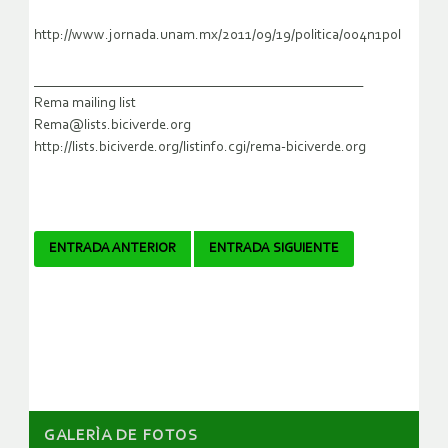
http://www.jornada.unam.mx/2011/09/19/politica/004n1pol
_______________________________________________
Rema mailing list
Rema@lists.biciverde.org
http://lists.biciverde.org/listinfo.cgi/rema-biciverde.org
Navegador
ENTRADA ANTERIOR
ENTRADA SIGUIENTE
de
artículos
GALERÌA DE FOTOS