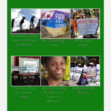
Wirakutas luchan
contra la minería
No a Dominga,
VALE mata,
en México
Chile
Brasil
Valle de Elqui
Atentan contra
Defensoras de
sin minería.
la Defensora
Bolivia
Chile
Francisca
Márquez