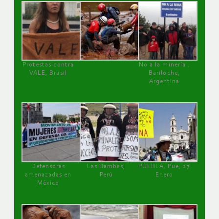
Protestas contra
No a la minería ,
VALE, Brasil
Bariloche,
Argentina
Defensoras
Las Bambas,
PUEBLA, Pue, 27
amenazadas en
Perú
Enero
México