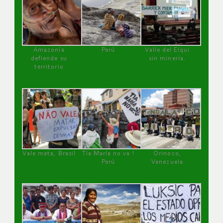
Amazonía
Perú
Valle del Elqui
defiende su
sin minería.
territorio
Vale mata, Brasil
Tía María no va !
Orinoco,
Perú
Venezuela