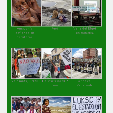
Amazonía
Perú
Valle del Elqui
defiende su
sin minería.
territorio
Vale mata, Brasil
Tía María no va !
Orinoco,
Perú
Venezuela