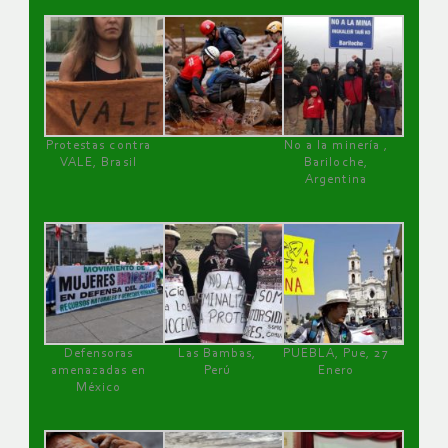
Protestas contra
No a la minería ,
VALE, Brasil
Bariloche,
Argentina
Defensoras
Las Bambas,
PUEBLA, Pue, 27
amenazadas en
Perú
Enero
México