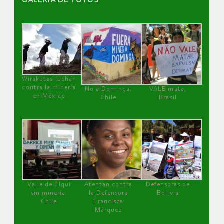
GALERÌA DE FOTOS
Wirakutas luchan
contra la minería
No a Dominga,
VALE mata,
en México
Chile
Brasil
Valle de Elqui
Atentan contra
Defensoras de
sin minería.
la Defensora
Bolivia
Chile
Francisca
Márquez