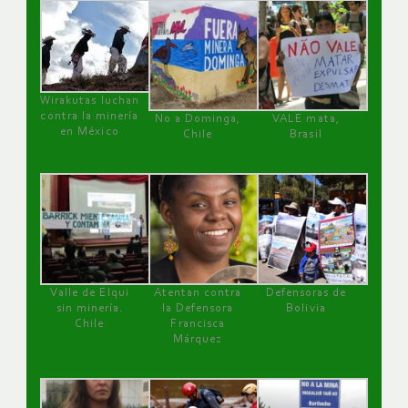
Wirakutas luchan
contra la minería
No a Dominga,
VALE mata,
en México
Chile
Brasil
Valle de Elqui
Atentan contra
Defensoras de
sin minería.
la Defensora
Bolivia
Chile
Francisca
Márquez