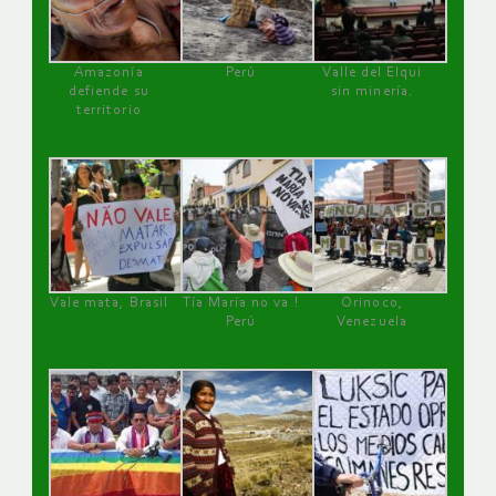
Amazonía
Perú
Valle del Elqui
defiende su
sin minería.
territorio
Vale mata, Brasil
Tía María no va !
Orinoco,
Perú
Venezuela