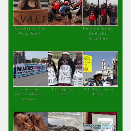
Protestas contra
No a la minería ,
VALE, Brasil
Bariloche,
Argentina
Defensoras
Las Bambas,
PUEBLA, Pue, 27
amenazadas en
Perú
Enero
México