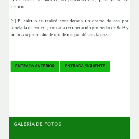
El desenlace se dará en los próximos días, pero ya no en
silencio.
[1] El cálculo se realizó considerado un gramo de oro por
tonelada de mineral, con una recuperación promedio de 80% y
un precio promedio de oro de mil 500 dólares la onza.
Navegador
ENTRADA ANTERIOR
ENTRADA SIGUIENTE
de
artículos
GALERÌA DE FOTOS