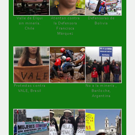
Valle de Elqui
Atentan contra
Defensoras de
sin minería.
la Defensora
Bolivia
Chile
Francisca
Márquez
Protestas contra
No a la minería ,
VALE, Brasil
Bariloche,
Argentina