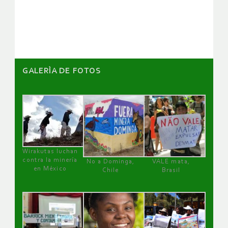
de
artículos
GALERÌA DE FOTOS
Wirakutas luchan
contra la minería
No a Dominga,
VALE mata,
en México
Chile
Brasil