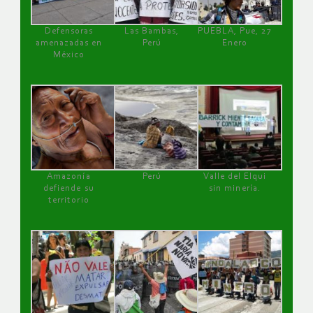
Defensoras
Las Bambas,
PUEBLA, Pue, 27
amenazadas en
Perú
Enero
México
Amazonía
Perú
Valle del Elqui
defiende su
sin minería.
territorio