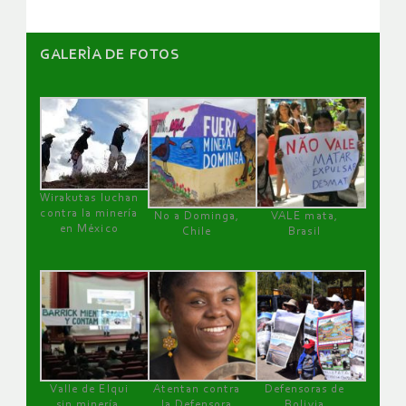
GALERÌA DE FOTOS
Wirakutas luchan
contra la minería
No a Dominga,
VALE mata,
en México
Chile
Brasil
Valle de Elqui
Atentan contra
Defensoras de
sin minería.
la Defensora
Bolivia