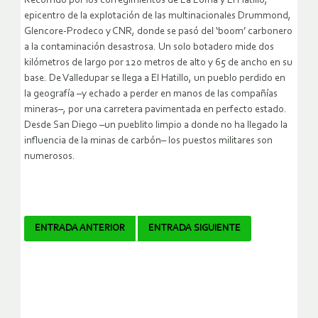
Recorrido por los corregimientos de La Loma y El Hatillo,
epicentro de la explotación de las multinacionales Drummond,
Glencore-Prodeco y CNR, donde se pasó del ‘boom’ carbonero
a la contaminación desastrosa. Un solo botadero mide dos
kilómetros de largo por 120 metros de alto y 65 de ancho en su
base. De Valledupar se llega a El Hatillo, un pueblo perdido en
la geografía –y echado a perder en manos de las compañías
mineras–, por una carretera pavimentada en perfecto estado.
Desde San Diego –un pueblito limpio a donde no ha llegado la
influencia de la minas de carbón– los puestos militares son
numerosos.
Navegador
ENTRADA ANTERIOR
ENTRADA SIGUIENTE
de
artículos