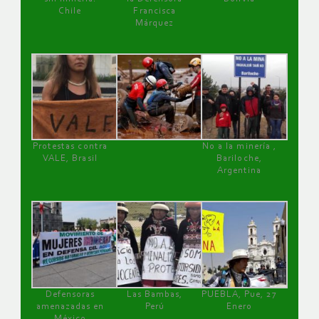
Chile
Francisca
Márquez
Protestas contra
No a la minería ,
VALE, Brasil
Bariloche,
Argentina
Defensoras
Las Bambas,
PUEBLA, Pue, 27
amenazadas en
Perú
Enero
México