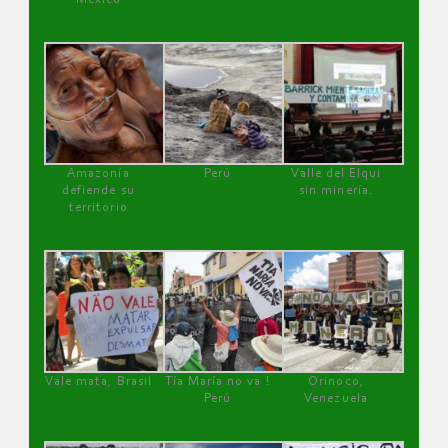
Amazonía
Perú
Valle del Elqui
defiende su
sin minería.
territorio
Vale mata, Brasil
Tía María no va !
Orinoco,
Perú
Venezuela