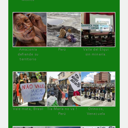
Amazonía
Perú
Valle del Elqui
defiende su
sin minería.
territorio
Vale mata, Brasil
Tía María no va !
Orinoco,
Perú
Venezuela