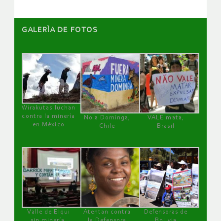
GALERÌA DE FOTOS
Wirakutas luchan
contra la minería
No a Dominga,
VALE mata,
en México
Chile
Brasil
Valle de Elqui
Atentan contra
Defensoras de
sin minería.
la Defensora
Bolivia