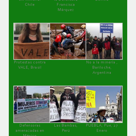
Chile
Francisca
Márquez
Protestas contra
No a la minería ,
VALE, Brasil
Bariloche,
Argentina
Defensoras
Las Bambas,
PUEBLA, Pue, 27
amenazadas en
Perú
Enero
México