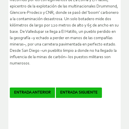
Recorrido por los corregimientos de La Loma y El Hatillo,
epicentro de la explotación de las multinacionales Drummond,
Glencore-Prodeco y CNR, donde se pasó del ‘boom’ carbonero
a la contaminación desastrosa. Un solo botadero mide dos
kilómetros de largo por 120 metros de alto y 65 de ancho en su
base. De Valledupar se llega a El Hatillo, un pueblo perdido en
la geografía –y echado a perder en manos de las compañías
mineras–, por una carretera pavimentada en perfecto estado.
Desde San Diego –un pueblito limpio a donde no ha llegado la
influencia de la minas de carbón– los puestos militares son
numerosos.
Navegador
ENTRADA ANTERIOR
ENTRADA SIGUIENTE
de
artículos