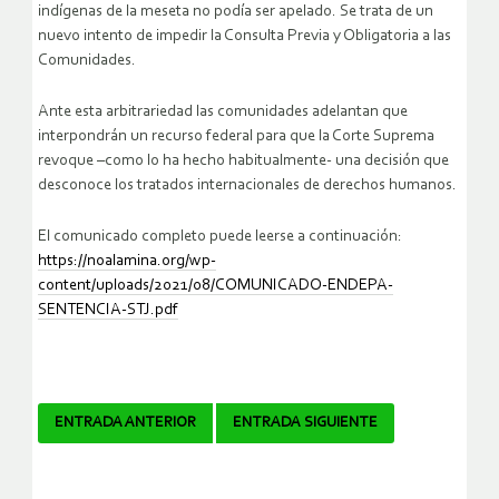
indígenas de la meseta no podía ser apelado. Se trata de un
nuevo intento de impedir la Consulta Previa y Obligatoria a las
Comunidades.
Ante esta arbitrariedad las comunidades adelantan que
interpondrán un recurso federal para que la Corte Suprema
revoque –como lo ha hecho habitualmente- una decisión que
desconoce los tratados internacionales de derechos humanos.
El comunicado completo puede leerse a continuación:
https://noalamina.org/wp-
content/uploads/2021/08/COMUNICADO-ENDEPA-
SENTENCIA-STJ.pdf
Navegador
ENTRADA ANTERIOR
ENTRADA SIGUIENTE
de