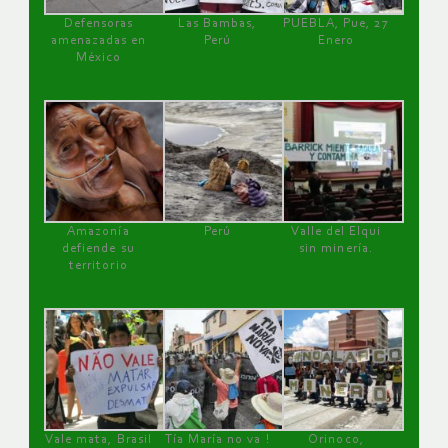
Defensoras
Las Bambas,
PUEBLA, Pue, 27
amenazadas en
Perú
Enero
México
Amazonía
Perú
Valle del Elqui
defiende su
sin minería.
territorio
Vale mata, Brasil
Tía María no va !
Orinoco,