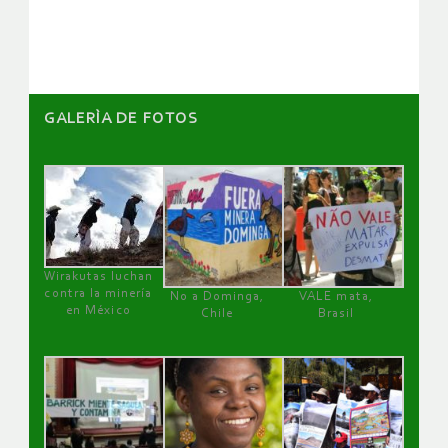
artículos
GALERÌA DE FOTOS
Wirakutas luchan
contra la minería
No a Dominga,
VALE mata,
en México
Chile
Brasil