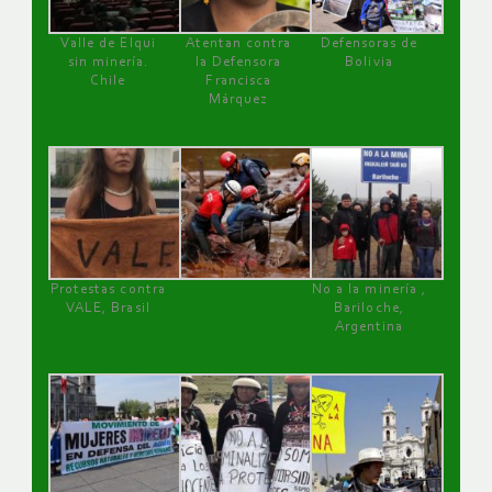
Valle de Elqui
Atentan contra
Defensoras de
sin minería.
la Defensora
Bolivia
Chile
Francisca
Márquez
Protestas contra
No a la minería ,
VALE, Brasil
Bariloche,
Argentina