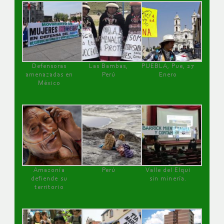
Defensoras
Las Bambas,
PUEBLA, Pue, 27
amenazadas en
Perú
Enero
México
Amazonía
Perú
Valle del Elqui
defiende su
sin minería.
territorio