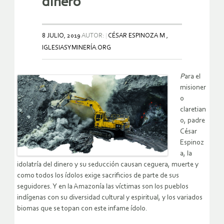
dinero
8 JULIO, 2019
AUTOR:
CÉSAR ESPINOZA M ,
IGLESIASYMINERÍA.ORG
P
ara el
misioner
o
claretian
o, padre
César
Espinoz
a, la
idolatría del dinero y su seducción causan ceguera, muerte y
como todos los ídolos exige sacrificios de parte de sus
seguidores. Y en la Amazonía las víctimas son los pueblos
indígenas con su diversidad cultural y espiritual, y los variados
biomas que se topan con este infame ídolo.