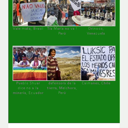
Vale mata, Brasil
Tía María no va !
Orinoco,
Perú
Venezuela
Pueblo Shuar
defensora de la
Caimanes, Chile
dice no a la
tierra, Melchora,
minería, Ecuador
Perú