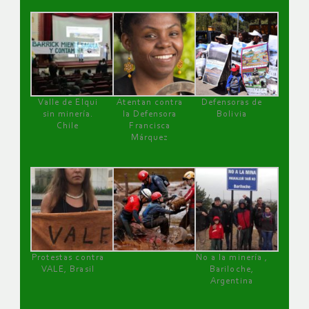
Valle de Elqui
Atentan contra
Defensoras de
sin minería.
la Defensora
Bolivia
Chile
Francisca
Márquez
Protestas contra
No a la minería ,
VALE, Brasil
Bariloche,
Argentina