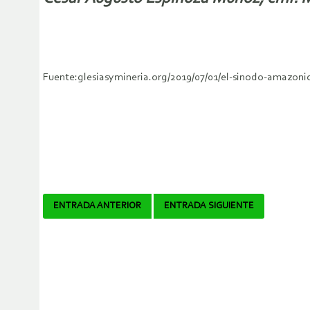
Fuente:glesiasymineria.org/2019/07/01/el-sinodo-amazonico
Navegador
ENTRADA ANTERIOR
ENTRADA SIGUIENTE
de
artículos