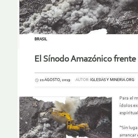
BRASIL
El Sínodo Amazónico frente a
21 AGOSTO, 2019
AUTOR:
IGLESIAS Y MINERIA.ORG
Para el m
ídolos ex
espiritua
“Sin luga
arrancar 