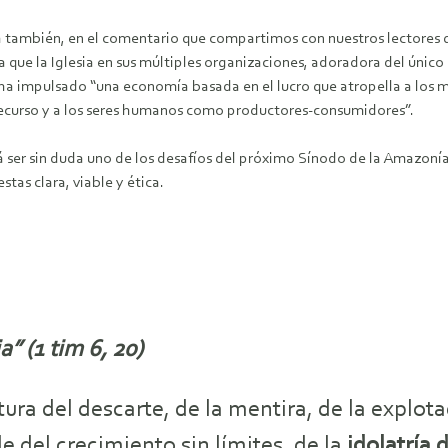
 también, en el comentario que compartimos con nuestros lectores 
 que la Iglesia en sus múltiples organizaciones, adoradora del único 
 ha impulsado “una economía basada en el lucro que atropella a los 
 recurso y a los seres humanos como productores-consumidores”.
á ser sin duda uno de los desafíos del próximo Sínodo de la Amazonía a
tas clara, viable y ética.
a” (1 tim 6, 20)
ltura del descarte, de la mentira, de la explo
e del crecimiento sin límites, de la
idolatría 