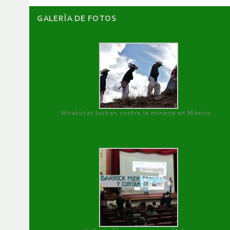
GALERÌA DE FOTOS
Wirakutas luchan contra la minería en México