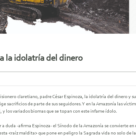
 la idolatría del dinero
isionero claretiano, padre César Espinoza, la idolatría del dinero y
ige sacrificios de parte de sus seguidores. Y en la Amazonía las vícti
l, y los variados biomas que se topan con este infame ídolo.
r a duda -afirma Espinoza- el Sínodo de la Amazonía se convierte en
esta <raíz maldita> que pone en peligro la Sagrada vida no solo de l