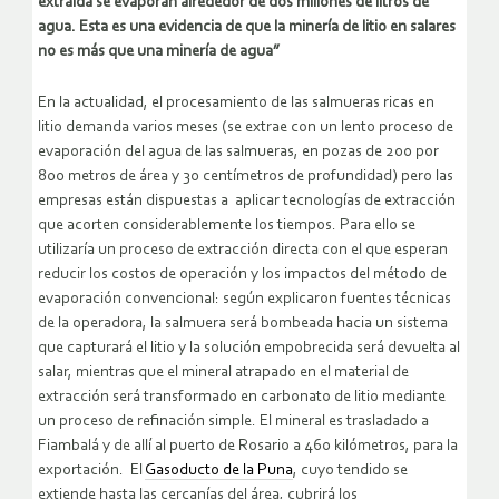
extraída se evaporan alrededor de dos millones de litros de
agua. Esta es una evidencia de que la minería de litio en salares
no es más que una minería de agua”
En la actualidad, el procesamiento de las salmueras ricas en
litio demanda varios meses (se extrae con un lento proceso de
evaporación del agua de las salmueras, en pozas de 200 por
800 metros de área y 30 centímetros de profundidad) pero las
empresas están dispuestas a aplicar tecnologías de extracción
que acorten considerablemente los tiempos. Para ello se
utilizaría un proceso de extracción directa con el que esperan
reducir los costos de operación y los impactos del método de
evaporación convencional: según explicaron fuentes técnicas
de la operadora, la salmuera será bombeada hacia un sistema
que capturará el litio y la solución empobrecida será devuelta al
salar, mientras que el mineral atrapado en el material de
extracción será transformado en carbonato de litio mediante
un proceso de refinación simple. El mineral es trasladado a
Fiambalá y de allí al puerto de Rosario a 460 kilómetros, para la
exportación. El
Gasoducto de la Puna
, cuyo tendido se
extiende hasta las cercanías del área, cubrirá los