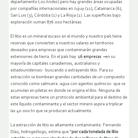
departamento Los Andes) pero hay grandes áreas ocupadas
por compañías internacionales en Jujuy (11), Catamarca (6),
San Luis (3), Córdoba (1) y La Rioja (1). Las superficies bajo
exploración suman 876.000 hectáreas.
El litio es un mineral escaso en el mundo y nuestro país tiene
reservas que convierten a nuestros salares en territorios
deseados para empresas que contaminarán grandes
extensiones de tierra. En el país hay
16 empresas
–
en su
mayoría de capitales canadienses, australianos y
estadounidenses- buscando o extrayendo litio. Para su
extracción se bombean grandes cantidades de un compuesto
conocido como salmuera -agua con agentes químicos- que se
acumulan en piletas en donde se origina el litio. Ninguna de
estas empresas tiene un protocolo ambiental para el destino de
este líquido contaminante y el sector minero aspira a triplicar
las 40.000 tn que se producen actualmente.
La extracción de litio es altamente contaminante. Fernando
Díaz, hidrogeólogo, estima que “
por cada tonelada de litio