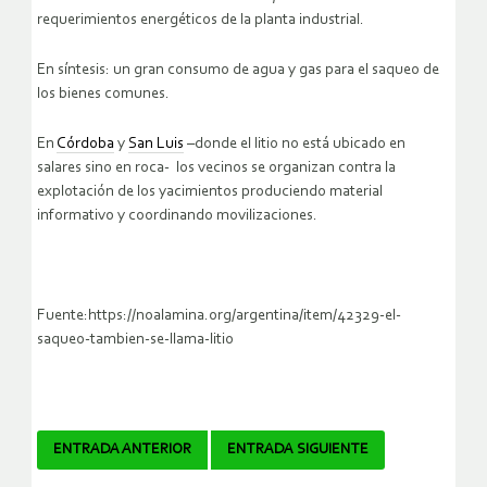
requerimientos energéticos de la planta industrial.
En síntesis: un gran consumo de agua y gas para el saqueo de
los bienes comunes.
En
Córdoba
y
San Luis
–donde el litio no está ubicado en
salares sino en roca- los vecinos se organizan contra la
explotación de los yacimientos produciendo material
informativo y coordinando movilizaciones.
Fuente:https://noalamina.org/argentina/item/42329-el-
saqueo-tambien-se-llama-litio
Navegador
ENTRADA ANTERIOR
ENTRADA SIGUIENTE