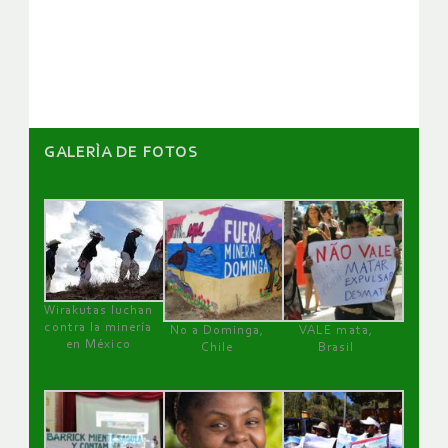
de
artículos
GALERÌA DE FOTOS
Wirakutas luchan
contra la minería
No a Dominga,
VALE mata,
en México
Chile
Brasil