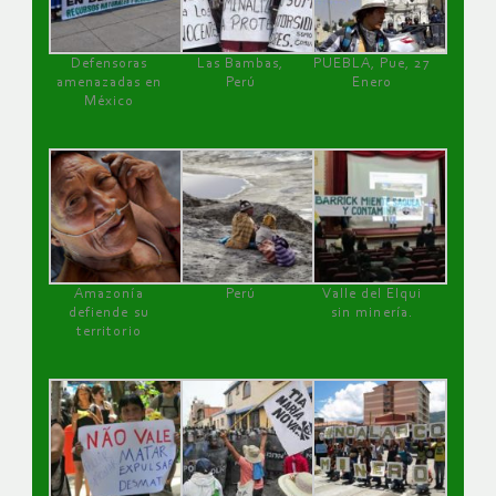
Defensoras
Las Bambas,
PUEBLA, Pue, 27
amenazadas en
Perú
Enero
México
Amazonía
Perú
Valle del Elqui
defiende su
sin minería.
territorio