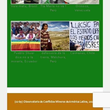
Vale mata, Brasil
Tía María no va !
Orinoco,
Perú
Venezuela
Pueblo Shuar
defensora de la
Caimanes, Chile
dice no a la
tierra, Melchora,
minería, Ecuador
Perú
(cc-by) Observatorio de Conflictos Mineros de América Latina, 2026