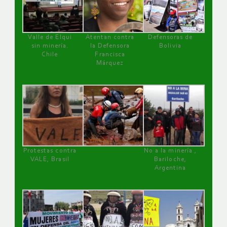
Valle de Elqui
Atentan contra
Defensoras de
sin minería.
la Defensora
Bolivia
Chile
Francisca
Márquez
Protestas contra
No a la minería ,
VALE, Brasil
Bariloche,
Argentina