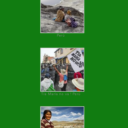
Perú
Tía María no va ! Perú