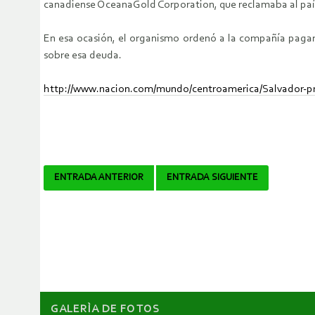
canadiense OceanaGold Corporation, que reclamaba al país
En esa ocasión, el organismo ordenó a la compañía pagar 
sobre esa deuda.
http://www.nacion.com/mundo/centroamerica/Salvador-p
Navegador
ENTRADA ANTERIOR
ENTRADA SIGUIENTE
de
artículos
GALERÌA DE FOTOS