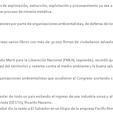
des de exploración, extracción, explotación y procesamiento ya sea a
ier proceso de minería metálica.
siones por parte de organizaciones ambientalistas, de defensa de lo
ngreso varios libros con más de 30.000 firmas de ciudadanos salva
undo Martí para la Liberación Nacional (FMLN, izquierda), recordó 
ad del territorio» y «atenta contra el medio ambiente y la buena sal
anizaciones ambientalistas que acudieron al Congreso portando ca
tar de todo un país evitando el ingreso de una industria voraz y al
piada (CESTA), Ricardo Navarro.
ndial dio la razón a El Salvador en un litigio de la empresa Pacific 