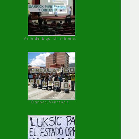
Valle del Elqui sin minería.
Orinoco, Venezuela