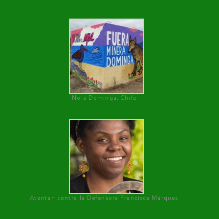
No a Dominga, Chile
Atentan contra la Defensora Francisca Márquez