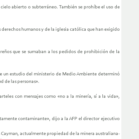
 cielo abierto o subterráneo. También se prohíbe el uso de
s derechos humanos y de la iglesia católica que han exigido
doreños que se sumaban a los pedidos de prohibición de la
que un estudio del ministerio de Medio Ambiente determinó
ud de las personas».
rteles con mensajes como «no a la minería, sí a la vida»,
tamente contaminante», dijo a la AFP el director ejecutivo
Rim Cayman, actualmente propiedad de la minera australiana-