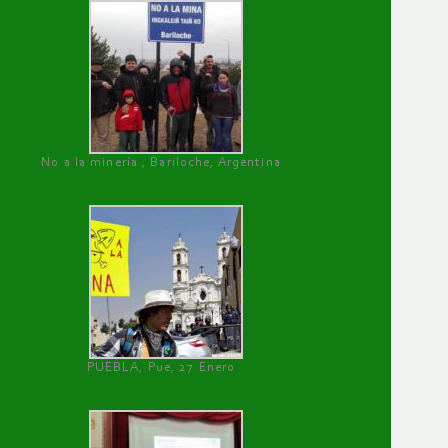
No a la minería , Bariloche, Argentina
PUEBLA, Pue, 27 Enero