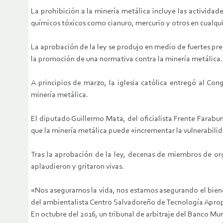
La prohibición a la minería metálica incluye las activida
químicos tóxicos como cianuro, mercurio y otros en cualqu
La aprobación de la ley se produjo en medio de fuertes pre
la promoción de una normativa contra la minería metálica.
A principios de marzo, la iglesia católica entregó al Co
minería metálica.
El diputado Guillermo Mata, del oficialista Frente Farab
que la minería metálica puede «incrementar la vulnerabilid
Tras la aprobación de la ley, decenas de miembros de org
aplaudieron y gritaron vivas.
«Nos aseguramos la vida, nos estamos asegurando el bienes
del ambientalista Centro Salvadoreño de Tecnología Apro
En octubre del 2016, un tribunal de arbitraje del Banco Mu