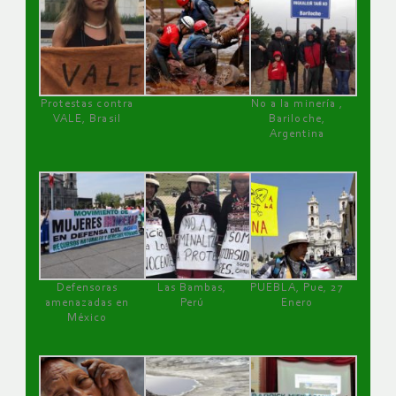
Protestas contra
No a la minería ,
VALE, Brasil
Bariloche,
Argentina
Defensoras
Las Bambas,
PUEBLA, Pue, 27
amenazadas en
Perú
Enero
México