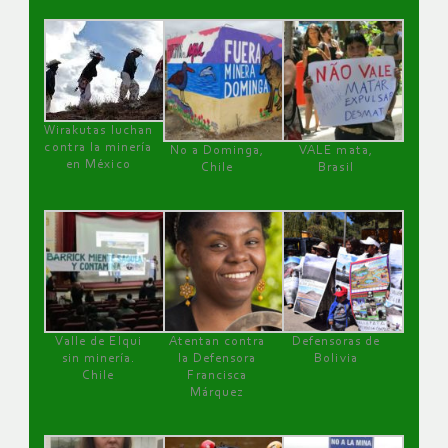
Wirakutas luchan
contra la minería
No a Dominga,
VALE mata,
en México
Chile
Brasil
Valle de Elqui
Atentan contra
Defensoras de
sin minería.
la Defensora
Bolivia
Chile
Francisca
Márquez