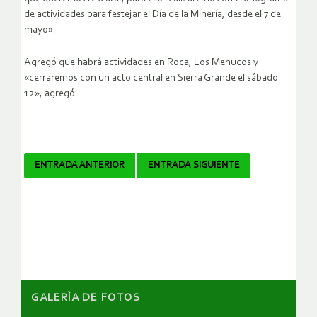
de actividades para festejar el Día de la Minería, desde el 7 de
mayo».
Agregó que habrá actividades en Roca, Los Menucos y
«cerraremos con un acto central en Sierra Grande el sábado
12», agregó.
Navegador
ENTRADA ANTERIOR
ENTRADA SIGUIENTE
de
artículos
GALERÌA DE FOTOS