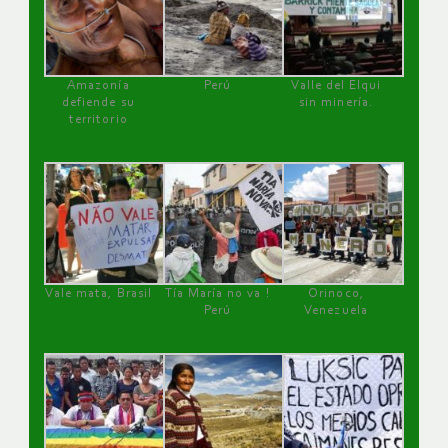
Amazonía
Perú
Valle del Elqui
defiende su
sin minería.
territorio
Vale mata, Brasil
Tía María no va !
Orinoco,
Perú
Venezuela