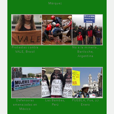
Márquez
Protestas contra
No a la minería ,
VALE, Brasil
Bariloche,
Argentina
Defensoras
Las Bambas,
PUEBLA, Pue, 27
amenazadas en
Perú
Enero
México