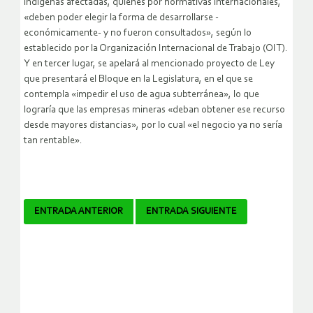
indígenas afectadas, quienes por normativas internacionales,
«deben poder elegir la forma de desarrollarse -
económicamente- y no fueron consultados», según lo
establecido por la Organización Internacional de Trabajo (OIT).
Y en tercer lugar, se apelará al mencionado proyecto de Ley
que presentará el Bloque en la Legislatura, en el que se
contempla «impedir el uso de agua subterránea», lo que
lograría que las empresas mineras «deban obtener ese recurso
desde mayores distancias», por lo cual «el negocio ya no sería
tan rentable».
Navegador
ENTRADA ANTERIOR
ENTRADA SIGUIENTE
de
artículos