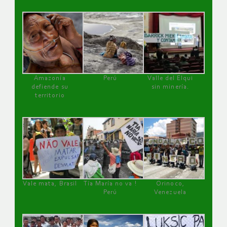
Amazonía
Perú
Valle del Elqui
defiende su
sin minería.
territorio
Vale mata, Brasil
Tía María no va !
Orinoco,
Perú
Venezuela