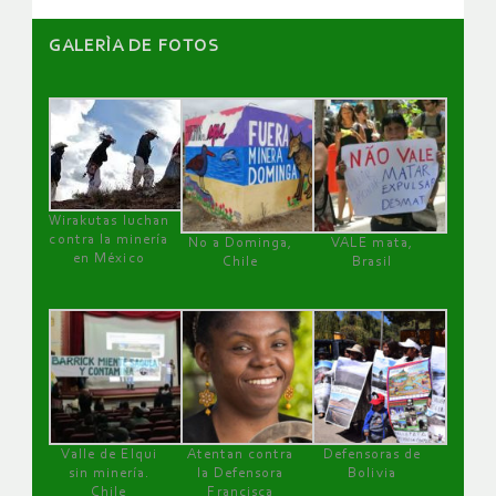
GALERÌA DE FOTOS
Wirakutas luchan
contra la minería
No a Dominga,
VALE mata,
en México
Chile
Brasil
Valle de Elqui
Atentan contra
Defensoras de
sin minería.
la Defensora
Bolivia
Chile
Francisca