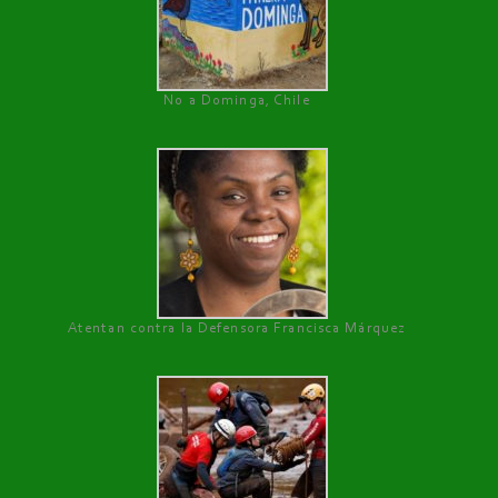
No a Dominga, Chile
Atentan contra la Defensora Francisca Márquez