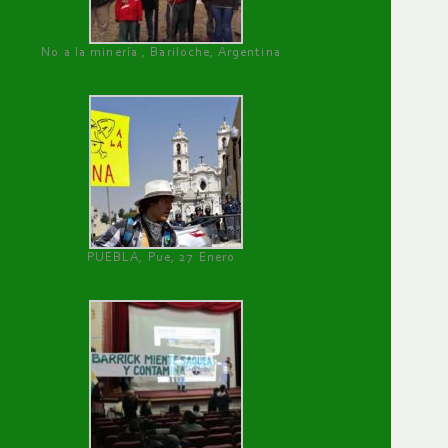
No a la minería , Bariloche, Argentina
PUEBLA, Pue, 27 Enero