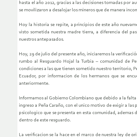
hasta el año 2012, gracias a las decisiones tomadas por a
se movilizaron a desalojar los mineros que de manera inco
Hoy la historia se repite, a principios de este año nuev
visto sometida nuestra madre tierra, a diferencia del p
nuestros antepasados.
Hoy, 29 de julio del presente año, iniciaremos la verifica
rumbo al Resguardo Hojal la Turbia – comunidad de Peña C
condiciones a las que tienen sometido nuestro territorio, 
Ecuador, por informacion de los hermanos que se encue
anteriormente.
Informamos al Gobierno Colombiano que debido a la falta 
ingreso a Peña Caraño, con el unico motivo de exigir a las 
psicologico que se presenta en esta comunidad, ademas de
dentro de este resguardo.
La verificacion se la hace en el marco de nuestra ley de o