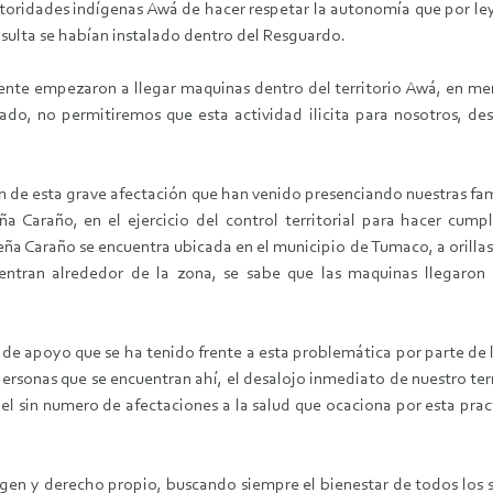
utoridades indígenas Awá de hacer respetar la autonomía que por le
nsulta se habían instalado dentro del Resguardo.
amente empezaron a llegar maquinas dentro del territorio Awá, en m
asado, no permitiremos que esta actividad ilicita para nosotros, 
ción de esta grave afectación que han venido presenciando nuestras f
araño, en el ejercicio del control territorial para hacer cumplir
Peña Caraño se encuentra ubicada en el municipio de Tumaco, a orillas
ntran alrededor de la zona, se sabe que las maquinas llegaron
de apoyo que se ha tenido frente a esta problemática por parte de l
personas que se encuentran ahí, el desalojo inmediato de nuestro terr
l sin numero de afectaciones a la salud que ocaciona por esta pra
rigen y derecho propio, buscando siempre el bienestar de todos los 