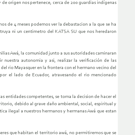
y de origen nos pertenece, cerca de 200 guardias indígenas
enos de 4 meses podemos ver la debastacion a la que se ha
destruya ni un centimetro del KATSA SU que nos heredaron
amilias Awá, la comunidad junto a sus autoridades caminaran
 nuestra autonomia y asi, realizar la verificación de las
 del rio Mayasquer en la frontera con el hermano vecino del
 por el lado de Ecuador, atravesando el rio mencionado
as entidades competentes, se toma la decision de hacer el
itorio, debido al grave daño ambiental, social, espiritual y
ctica ilegal a nuestros hermanos y hermanas Awá que estan
seres que habitan el territorio awá, no permitiremos que se