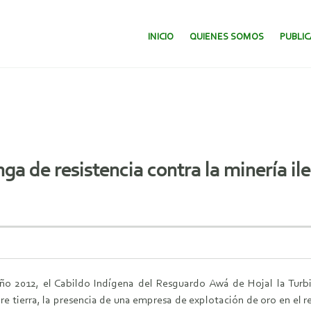
SALTAR AL CONTENIDO.
INICIO
QUIENES SOMOS
PUBLI
ga de resistencia contra la minería ile
año 2012, el Cabildo Indígena del Resguardo Awá de Hojal la Turb
 tierra, la presencia de una empresa de explotación de oro en el res