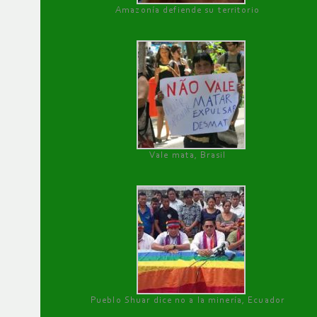
Amazonía defiende su territorio
Vale mata, Brasil
Pueblo Shuar dice no a la minería, Ecuador