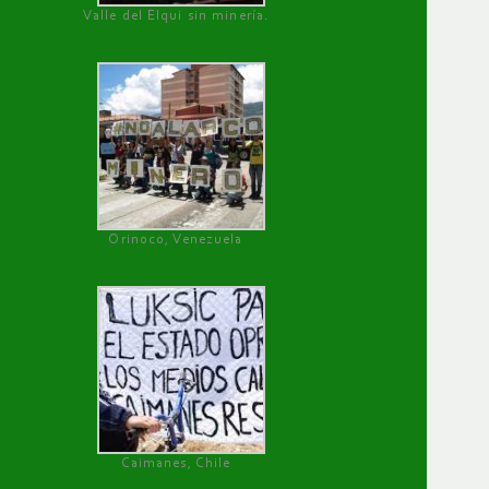
Valle del Elqui sin minería.
Orinoco, Venezuela
Caimanes, Chile