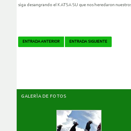
siga desangrando el KATSA SU que nos heredaron nuestro
Navegador
ENTRADA ANTERIOR
ENTRADA SIGUIENTE
de
artículos
GALERÌA DE FOTOS